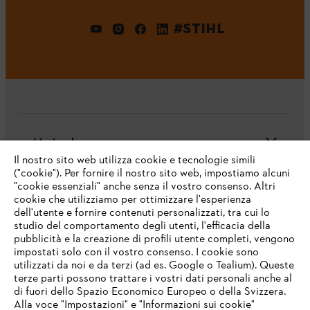
#STIHL
L'azienda
Il nostro sito web utilizza cookie e tecnologie simili
("cookie"). Per fornire il nostro sito web, impostiamo alcuni
"cookie essenziali" anche senza il vostro consenso. Altri
cookie che utilizziamo per ottimizzare l'esperienza
Domande frequenti
dell'utente e fornire contenuti personalizzati, tra cui lo
studio del comportamento degli utenti, l'efficacia della
pubblicità e la creazione di profili utente completi, vengono
impostati solo con il vostro consenso. I cookie sono
Assistenza
utilizzati da noi e da terzi (ad es. Google o Tealium). Queste
terze parti possono trattare i vostri dati personali anche al
IHR BROWSER WIRD NICHT
di fuori dello Spazio Economico Europeo o della Svizzera.
UNTERSTÜTZT
Alla voce "Impostazioni" e "Informazioni sui cookie"