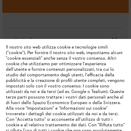
L'azienda
Il nostro sito web utilizza cookie e tecnologie simili
("cookie"). Per fornire il nostro sito web, impostiamo alcuni
"cookie essenziali" anche senza il vostro consenso. Altri
cookie che utilizziamo per ottimizzare l'esperienza
Domande frequenti
dell'utente e fornire contenuti personalizzati, tra cui lo
studio del comportamento degli utenti, l'efficacia della
pubblicità e la creazione di profili utente completi, vengono
impostati solo con il vostro consenso. I cookie sono
Assistenza
utilizzati da noi e da terzi (ad es. Google o Tealium). Queste
terze parti possono trattare i vostri dati personali anche al
IHR BROWSER WIRD NICHT
di fuori dello Spazio Economico Europeo o della Svizzera.
UNTERSTÜTZT
Alla voce "Impostazioni" e "Informazioni sui cookie"
troverete i dettagli dei cookie utilizzati da noi e da terzi.
Con "Accetta tutto" si acconsente all'utilizzo di tutti i
Protezione dati
Nota legale
Cookies
cookie e al relativo trattamento dei dati. Con "Rifiuta tutto"
Sie nutzen einen Browser, den wir noch nicht unterstützen. Für
si rifiuta l'uso di tutti i cookie che non sono assolutamente