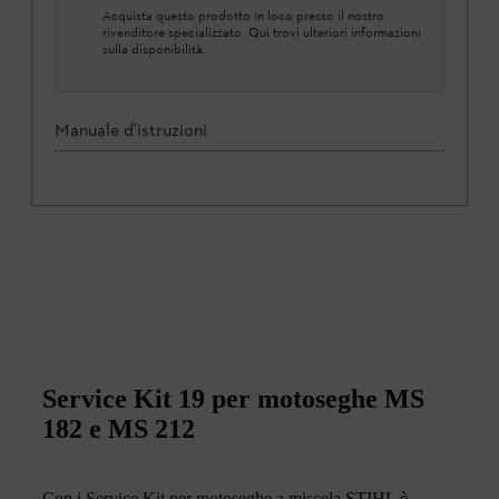
Acquista questo prodotto in loco presso il nostro
rivenditore specializzato. Qui trovi ulteriori informazioni
sulla disponibilità.
Manuale d'istruzioni
Service Kit 19 per motoseghe MS
182 e MS 212
Con i Service Kit per motoseghe a miscela STIHL è