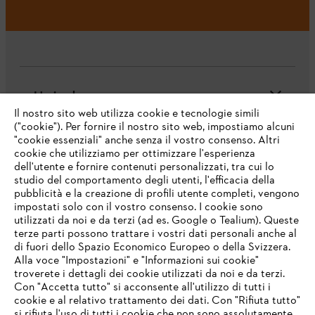
L'azienda
Il nostro sito web utilizza cookie e tecnologie simili
("cookie"). Per fornire il nostro sito web, impostiamo alcuni
"cookie essenziali" anche senza il vostro consenso. Altri
cookie che utilizziamo per ottimizzare l'esperienza
Domande frequenti
dell'utente e fornire contenuti personalizzati, tra cui lo
studio del comportamento degli utenti, l'efficacia della
pubblicità e la creazione di profili utente completi, vengono
impostati solo con il vostro consenso. I cookie sono
Assistenza
utilizzati da noi e da terzi (ad es. Google o Tealium). Queste
terze parti possono trattare i vostri dati personali anche al
IHR BROWSER WIRD NICHT
di fuori dello Spazio Economico Europeo o della Svizzera.
UNTERSTÜTZT
Alla voce "Impostazioni" e "Informazioni sui cookie"
troverete i dettagli dei cookie utilizzati da noi e da terzi.
Con "Accetta tutto" si acconsente all'utilizzo di tutti i
Protezione dati
Nota legale
Cookies
cookie e al relativo trattamento dei dati. Con "Rifiuta tutto"
Sie nutzen einen Browser, den wir noch nicht unterstützen. Für
si rifiuta l'uso di tutti i cookie che non sono assolutamente