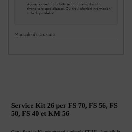
Acquista questo prodotto in loco presso il nostro
rivenditore specializzato. Qui trovi ulteriori informazioni
sulla disponibilità.
Manuale d'istruzioni
Service Kit 26 per FS 70, FS 56, FS
50, FS 40 et KM 56
Con i Service Kit per attrezzi a miscela STIHL, è possibile