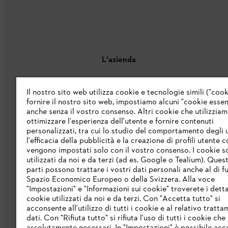
L'azienda
Chi siamo
Il nostro sito web utilizza cookie e tecnologie simili ("cook
fornire il nostro sito web, impostiamo alcuni "cookie essenz
Catalogo
anche senza il vostro consenso. Altri cookie che utilizzia
ottimizzare l'esperienza dell'utente e fornire contenuti
Informazioni per i fornitori
personalizzati, tra cui lo studio del comportamento degli u
Sistema di denuncia STIHL
l'efficacia della pubblicità e la creazione di profili utente 
vengono impostati solo con il vostro consenso. I cookie 
utilizzati da noi e da terzi (ad es. Google o Tealium). Ques
parti possono trattare i vostri dati personali anche al di fu
Spazio Economico Europeo o della Svizzera. Alla voce
"Impostazioni" e "Informazioni sui cookie" troverete i detta
cookie utilizzati da noi e da terzi. Con "Accetta tutto" si
acconsente all'utilizzo di tutti i cookie e al relativo tratt
dati. Con "Rifiuta tutto" si rifiuta l'uso di tutti i cookie ch
Protezione dati
Nota legale
Cookies