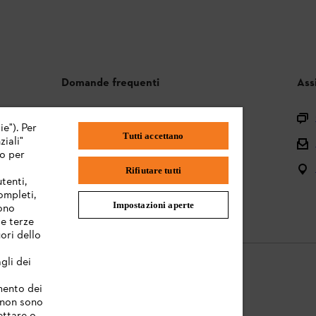
Domande frequenti
Ass
Assortimento
ie"). Per
Tutti accettano
iali"
Batterie e attrezzi elettrici
mo per
Istruzioni per l'uso
Rifiutare tutti
tenti,
completi,
Impostazioni aperte
sono
te terze
ori dello
gli dei
amento dei
e non sono
Informazioni legali