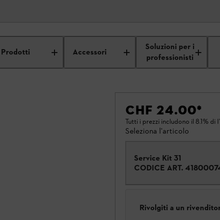
Soluzioni per i
Prodotti
Accessori
professionisti
CHF 24.00
*
Tutti i prezzi includono il 8.1% di 
Seleziona l'articolo
Service Kit 31
CODICE ART.
4180007
Rivolgiti a un rivendit