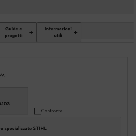
Guide e
Informazioni
progetti
utili
IVA.
4103
Confronta
ore specializzato STIHL