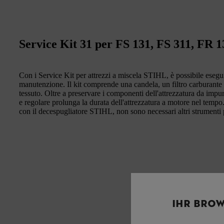
Service Kit 31 per FS 131, FS 311, FR 
Con i Service Kit per attrezzi a miscela STIHL, è possibile ese
manutenzione. Il kit comprende una candela, un filtro carburante e 
tessuto. Oltre a preservare i componenti dell'attrezzatura da impu
e regolare prolunga la durata dell'attrezzatura a motore nel tempo
con il decespugliatore STIHL, non sono necessari altri strumenti
IHR BROW