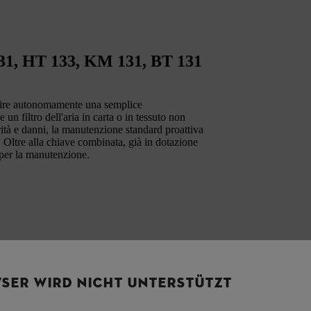
131, HT 133, KM 131, BT 131
guire autonomamente una semplice
un filtro dell'aria in carta o in tessuto non
rità e danni, la manutenzione standard proattiva
. Oltre alla chiave combinata, già in dotazione
 per la manutenzione.
SER WIRD NICHT UNTERSTÜTZT