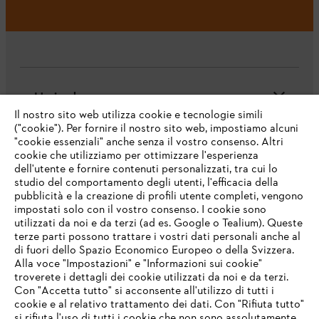
L'azienda
Il nostro sito web utilizza cookie e tecnologie simili
("cookie"). Per fornire il nostro sito web, impostiamo alcuni
"cookie essenziali" anche senza il vostro consenso. Altri
cookie che utilizziamo per ottimizzare l'esperienza
Domande frequenti
dell'utente e fornire contenuti personalizzati, tra cui lo
studio del comportamento degli utenti, l'efficacia della
pubblicità e la creazione di profili utente completi, vengono
impostati solo con il vostro consenso. I cookie sono
Assistenza
utilizzati da noi e da terzi (ad es. Google o Tealium). Queste
terze parti possono trattare i vostri dati personali anche al
IHR BROWSER WIRD NICHT
di fuori dello Spazio Economico Europeo o della Svizzera.
UNTERSTÜTZT
Alla voce "Impostazioni" e "Informazioni sui cookie"
troverete i dettagli dei cookie utilizzati da noi e da terzi.
Con "Accetta tutto" si acconsente all'utilizzo di tutti i
Protezione dati
Nota legale
Cookies
cookie e al relativo trattamento dei dati. Con "Rifiuta tutto"
Sie nutzen einen Browser, den wir noch nicht unterstützen. Für
si rifiuta l'uso di tutti i cookie che non sono assolutamente