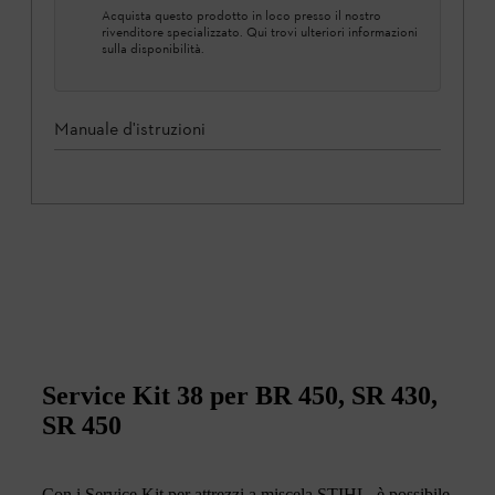
Acquista questo prodotto in loco presso il nostro
rivenditore specializzato. Qui trovi ulteriori informazioni
sulla disponibilità.
Manuale d'istruzioni
Service Kit 38 per BR 450, SR 430,
SR 450
Con i Service Kit per attrezzi a miscela STIHL, è possibile