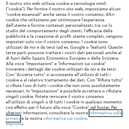
Il nostro sito web utilizza cookie e tecnologie simili
("cookie"). Per fornire il nostro sito web, impostiamo alcuni
"cookie essenziali" anche senza il vostro consenso. Altri
cookie che utilizziamo per ottimizzare l'esperienza
Domande frequenti
dell'utente e fornire contenuti personalizzati, tra cui lo
studio del comportamento degli utenti, l'efficacia della
pubblicità e la creazione di profili utente completi, vengono
impostati solo con il vostro consenso. I cookie sono
Assistenza
utilizzati da noi e da terzi (ad es. Google o Tealium). Queste
terze parti possono trattare i vostri dati personali anche al
IHR BROWSER WIRD NICHT
di fuori dello Spazio Economico Europeo o della Svizzera.
UNTERSTÜTZT
Alla voce "Impostazioni" e "Informazioni sui cookie"
troverete i dettagli dei cookie utilizzati da noi e da terzi.
Con "Accetta tutto" si acconsente all'utilizzo di tutti i
Protezione dati
Nota legale
Cookies
cookie e al relativo trattamento dei dati. Con "Rifiuta tutto"
Sie nutzen einen Browser, den wir noch nicht unterstützen. Für
si rifiuta l'uso di tutti i cookie che non sono assolutamente
eine optimale Nutzung unserer Seite empfehlen wir Ihnen, zu
necessari. In "Impostazioni" è possibile accettare o rifiutare
einem der folgenden Browser zu wechseln:
Informazioni legali
singoli cookie. Potete revocare il vostro consenso
all'utilizzo di singoli o di tutti i cookie in qualsiasi momento
con effetto per il futuro alla voce "Cookie" nel footer. Per
STIHL VERTRIEBS AG, 8617 Mönchaltorf
ulteriori informazioni, consultare la nostra
informativa sulla
firefox
chrome
privacy
e la nostra
informativa sui cookie
.
Impronta