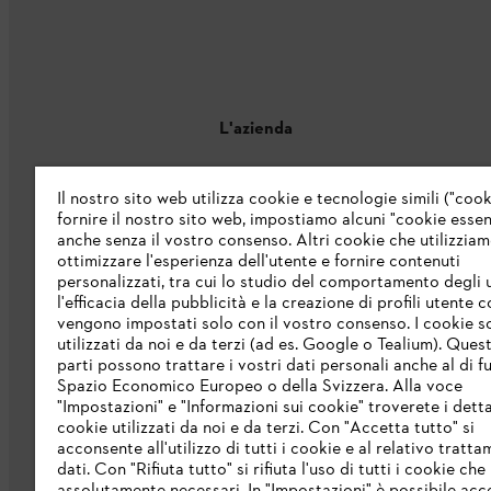
L'azienda
Chi siamo
Il nostro sito web utilizza cookie e tecnologie simili ("cook
fornire il nostro sito web, impostiamo alcuni "cookie essenz
Catalogo
anche senza il vostro consenso. Altri cookie che utilizzia
ottimizzare l'esperienza dell'utente e fornire contenuti
Informazioni per i fornitori
personalizzati, tra cui lo studio del comportamento degli u
Sistema di denuncia STIHL
l'efficacia della pubblicità e la creazione di profili utente 
vengono impostati solo con il vostro consenso. I cookie 
utilizzati da noi e da terzi (ad es. Google o Tealium). Ques
parti possono trattare i vostri dati personali anche al di fu
Spazio Economico Europeo o della Svizzera. Alla voce
"Impostazioni" e "Informazioni sui cookie" troverete i detta
cookie utilizzati da noi e da terzi. Con "Accetta tutto" si
acconsente all'utilizzo di tutti i cookie e al relativo tratt
dati. Con "Rifiuta tutto" si rifiuta l'uso di tutti i cookie ch
Protezione dati
Nota legale
Cookies