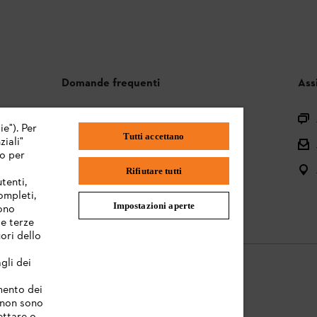
Domande frequenti
Ass
Assortimento
ie"). Per
Tutti accettano
iali"
Batterie e attrezzi elettrici
mo per
Istruzioni per l'uso
Rifiutare tutti
tenti,
completi,
Impostazioni aperte
sono
te terze
ori dello
gli dei
amento dei
e non sono
Informazioni legali