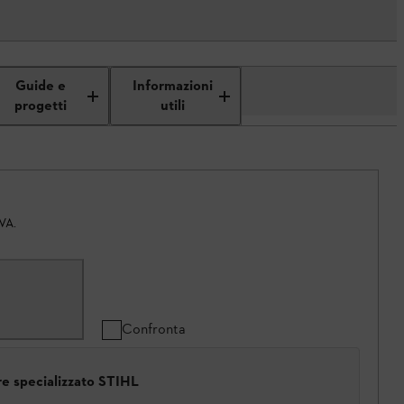
Guide e
Informazioni
progetti
utili
IVA.
Confronta
ore specializzato STIHL