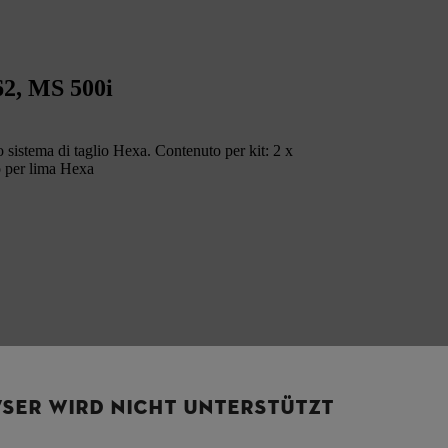
62, MS 500i
sistema di taglio Hexa. Contenuto per kit: 2 x
o per lima Hexa
SER WIRD NICHT UNTERSTÜTZT