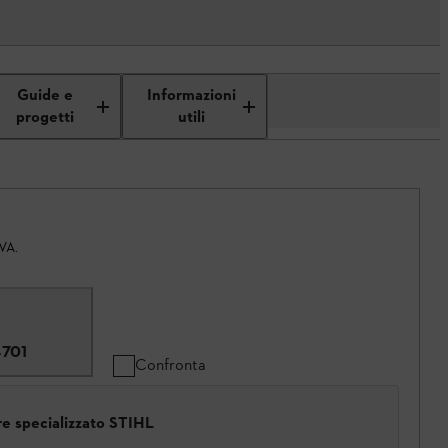
Guide e
Informazioni
progetti
utili
IVA.
4701
Confronta
ore specializzato STIHL