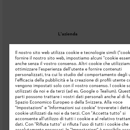
L'azienda
Chi siamo
Il nostro sito web utilizza cookie e tecnologie simili ("cook
fornire il nostro sito web, impostiamo alcuni "cookie essenz
Catalogo
anche senza il vostro consenso. Altri cookie che utilizzia
ottimizzare l'esperienza dell'utente e fornire contenuti
Informazioni per i fornitori
personalizzati, tra cui lo studio del comportamento degli u
Sistema di denuncia STIHL
l'efficacia della pubblicità e la creazione di profili utente 
vengono impostati solo con il vostro consenso. I cookie 
utilizzati da noi e da terzi (ad es. Google o Tealium). Ques
parti possono trattare i vostri dati personali anche al di fu
Spazio Economico Europeo o della Svizzera. Alla voce
"Impostazioni" e "Informazioni sui cookie" troverete i detta
cookie utilizzati da noi e da terzi. Con "Accetta tutto" si
acconsente all'utilizzo di tutti i cookie e al relativo tratt
dati. Con "Rifiuta tutto" si rifiuta l'uso di tutti i cookie ch
Protezione dati
Nota legale
Cookies