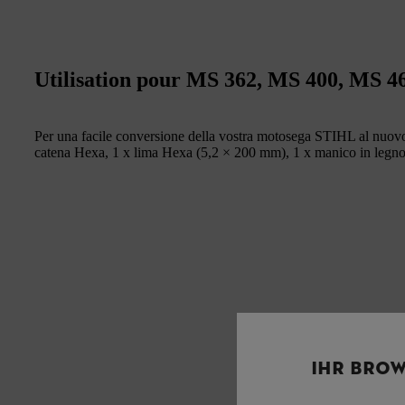
Utilisation pour MS 362, MS 400, MS 4
Per una facile conversione della vostra motosega STIHL al nuovo 
catena Hexa, 1 x lima Hexa (5,2 × 200 mm), 1 x manico in legn
IHR BROW