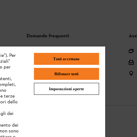
Domande frequenti
Ass
Assortimento
ie"). Per
Tutti accettano
iali"
Batterie e attrezzi elettrici
mo per
Istruzioni per l'uso
Rifiutare tutti
tenti,
completi,
Impostazioni aperte
sono
te terze
ori dello
gli dei
amento dei
e non sono
Informazioni legali