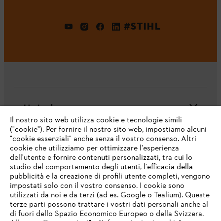
#STIHL
L'azienda
Il nostro sito web utilizza cookie e tecnologie simili
("cookie"). Per fornire il nostro sito web, impostiamo alcuni
"cookie essenziali" anche senza il vostro consenso. Altri
cookie che utilizziamo per ottimizzare l'esperienza
Domande frequenti
dell'utente e fornire contenuti personalizzati, tra cui lo
studio del comportamento degli utenti, l'efficacia della
pubblicità e la creazione di profili utente completi, vengono
impostati solo con il vostro consenso. I cookie sono
Assistenza
utilizzati da noi e da terzi (ad es. Google o Tealium). Queste
terze parti possono trattare i vostri dati personali anche al
IHR BROWSER WIRD NICHT
di fuori dello Spazio Economico Europeo o della Svizzera.
UNTERSTÜTZT