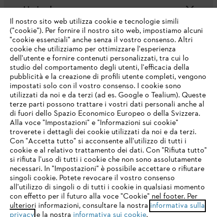
L'azienda
Il nostro sito web utilizza cookie e tecnologie simili
("cookie"). Per fornire il nostro sito web, impostiamo alcuni
"cookie essenziali" anche senza il vostro consenso. Altri
cookie che utilizziamo per ottimizzare l'esperienza
Domande frequenti
dell'utente e fornire contenuti personalizzati, tra cui lo
studio del comportamento degli utenti, l'efficacia della
pubblicità e la creazione di profili utente completi, vengono
impostati solo con il vostro consenso. I cookie sono
Assistenza
utilizzati da noi e da terzi (ad es. Google o Tealium). Queste
terze parti possono trattare i vostri dati personali anche al
IHR BROWSER WIRD NICHT
di fuori dello Spazio Economico Europeo o della Svizzera.
UNTERSTÜTZT
Alla voce "Impostazioni" e "Informazioni sui cookie"
troverete i dettagli dei cookie utilizzati da noi e da terzi.
Con "Accetta tutto" si acconsente all'utilizzo di tutti i
Protezione dati
Nota legale
Cookies
cookie e al relativo trattamento dei dati. Con "Rifiuta tutto"
Sie nutzen einen Browser, den wir noch nicht unterstützen. Für
si rifiuta l'uso di tutti i cookie che non sono assolutamente
eine optimale Nutzung unserer Seite empfehlen wir Ihnen, zu
necessari. In "Impostazioni" è possibile accettare o rifiutare
Informazioni legali
einem der folgenden Browser zu wechseln:
singoli cookie. Potete revocare il vostro consenso
all'utilizzo di singoli o di tutti i cookie in qualsiasi momento
con effetto per il futuro alla voce "Cookie" nel footer. Per
STIHL VERTRIEBS AG, 8617 Mönchaltorf
ulteriori informazioni, consultare la nostra
informativa sulla
firefox
chrome
privacy
e la nostra
informativa sui cookie
.