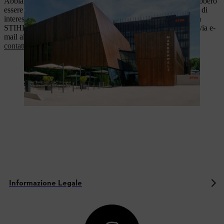
Abbiamo raccolto per voi alcune informazioni legali che potrebbero
essere rilevanti per l'acquisto di uno dei nostri prodotti, in caso di
interesse per uno dei nostri prodotti o in generale in relazione a
STIHL. Se avete domande in merito, non esitate a contattarci via e-
mail all'indirizzo
info@stihl.ch
o tramite il nostro
modulo di
contatto
.
Informazione Legale