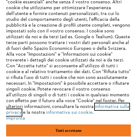
"cookie essenziali" anche senza il vostro consenso. Altri
cookie che utilizziamo per ottimizzare l'esperienza
Domande frequenti
dell'utente e fornire contenuti personalizzati, tra cui lo
studio del comportamento degli utenti, l'efficacia della
pubblicità e la creazione di profili utente completi, vengono
impostati solo con il vostro consenso. I cookie sono
Assistenza
utilizzati da noi e da terzi (ad es. Google o Tealium). Queste
terze parti possono trattare i vostri dati personali anche al
IHR BROWSER WIRD NICHT
di fuori dello Spazio Economico Europeo o della Svizzera.
UNTERSTÜTZT
Alla voce "Impostazioni" e "Informazioni sui cookie"
troverete i dettagli dei cookie utilizzati da noi e da terzi.
Con "Accetta tutto" si acconsente all'utilizzo di tutti i
Protezione dati
Nota legale
Cookies
cookie e al relativo trattamento dei dati. Con "Rifiuta tutto"
Sie nutzen einen Browser, den wir noch nicht unterstützen. Für
si rifiuta l'uso di tutti i cookie che non sono assolutamente
eine optimale Nutzung unserer Seite empfehlen wir Ihnen, zu
necessari. In "Impostazioni" è possibile accettare o rifiutare
Informazioni legali
einem der folgenden Browser zu wechseln:
singoli cookie. Potete revocare il vostro consenso
all'utilizzo di singoli o di tutti i cookie in qualsiasi momento
con effetto per il futuro alla voce "Cookie" nel footer. Per
STIHL VERTRIEBS AG, 8617 Mönchaltorf
ulteriori informazioni, consultare la nostra
informativa sulla
firefox
chrome
privacy
e la nostra
informativa sui cookie
.
Impronta
safari
edge
Tutti accettano