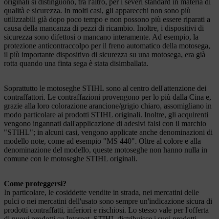
originali si distinguono, tra l'altro, per i severi standard in materia di
qualità e sicurezza. In molti casi, gli apparecchi non sono più
utilizzabili già dopo poco tempo e non possono più essere riparati a
causa della mancanza di pezzi di ricambio. Inoltre, i dispositivi di
sicurezza sono difettosi o mancano interamente. Ad esempio, la
protezione anticontraccolpo per il freno automatico della motosega,
il più importante dispositivo di sicurezza su una motosega, era già
rotta quando una finta sega è stata disimballata.
Soprattutto le motoseghe STIHL sono al centro dell'attenzione dei
contraffattori. Le contraffazioni provengono per lo più dalla Cina e,
grazie alla loro colorazione arancione/grigio chiaro, assomigliano in
modo particolare ai prodotti STIHL originali. Inoltre, gli acquirenti
vengono ingannati dall'applicazione di adesivi falsi con il marchio
"STIHL"; in alcuni casi, vengono applicate anche denominazioni di
modello note, come ad esempio "MS 440". Oltre al colore e alla
denominazione del modello, queste motoseghe non hanno nulla in
comune con le motoseghe STIHL originali.
Come proteggersi?
In particolare, le cosiddette vendite in strada, nei mercatini delle
pulci o nei mercatini dell'usato sono sempre un'indicazione sicura di
prodotti contraffatti, inferiori e rischiosi. Lo stesso vale per l'offerta
di nuovi prodotti su Internet. STIHL distribuisce i suoi prodotti