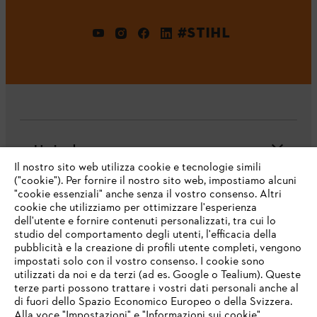
#STIHL
L'azienda
Il nostro sito web utilizza cookie e tecnologie simili
("cookie"). Per fornire il nostro sito web, impostiamo alcuni
"cookie essenziali" anche senza il vostro consenso. Altri
cookie che utilizziamo per ottimizzare l'esperienza
Domande frequenti
dell'utente e fornire contenuti personalizzati, tra cui lo
studio del comportamento degli utenti, l'efficacia della
pubblicità e la creazione di profili utente completi, vengono
impostati solo con il vostro consenso. I cookie sono
Assistenza
utilizzati da noi e da terzi (ad es. Google o Tealium). Queste
terze parti possono trattare i vostri dati personali anche al
IHR BROWSER WIRD NICHT
di fuori dello Spazio Economico Europeo o della Svizzera.
UNTERSTÜTZT
Alla voce "Impostazioni" e "Informazioni sui cookie"