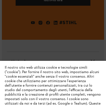
#STIHL
L'azienda
Il nostro sito web utilizza cookie e tecnologie simili
("cookie"). Per fornire il nostro sito web, impostiamo alcuni
"cookie essenziali" anche senza il vostro consenso. Altri
cookie che utilizziamo per ottimizzare l'esperienza
Domande frequenti
dell'utente e fornire contenuti personalizzati, tra cui lo
studio del comportamento degli utenti, l'efficacia della
pubblicità e la creazione di profili utente completi, vengono
impostati solo con il vostro consenso. I cookie sono
Assistenza
utilizzati da noi e da terzi (ad es. Google o Tealium). Queste