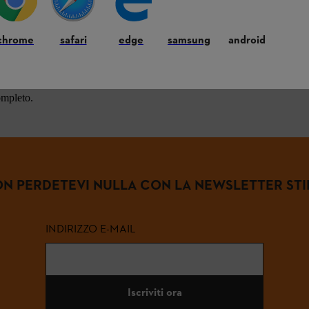
 frequenti.
chrome
safari
edge
samsung
android
enti
ompleto.
N PERDETEVI NULLA CON LA NEWSLETTER STI
INDIRIZZO E-MAIL
Iscriviti ora