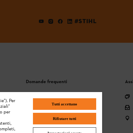
#STIHL
Domande frequenti
Ass
Assortimento
ie"). Per
Tutti accettano
iali"
Batterie e attrezzi elettrici
mo per
Istruzioni per l'uso
Rifiutare tutti
tenti,
completi,