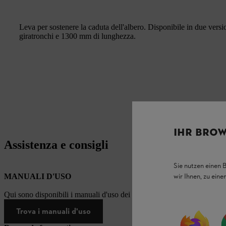
Leva per sostenere la caduta dell'albero. Disponibile in due vers
giratronchi e 1300 mm di lunghezza.
IHR BROW
Assistenza e consigli
Sie nutzen einen 
wir Ihnen, zu ein
MANUALI D'USO
Qui sono disponibili i manuali d'uso dei prodotti STIHL.
Trova i manuali d'uso