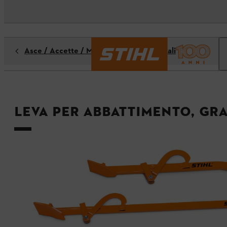
Asce / Accette / Mazze / Attrezzi forestali
Leva per abbattimento, gr