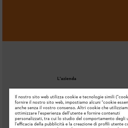
L'azienda
Chi siamo
Il nostro sito web utilizza cookie e tecnologie simili ("cook
fornire il nostro sito web, impostiamo alcuni "cookie essenz
Catalogo
anche senza il vostro consenso. Altri cookie che utilizzia
ottimizzare l'esperienza dell'utente e fornire contenuti
Informazioni per i fornitori
personalizzati, tra cui lo studio del comportamento degli u
Sistema di denuncia STIHL
l'efficacia della pubblicità e la creazione di profili utente 