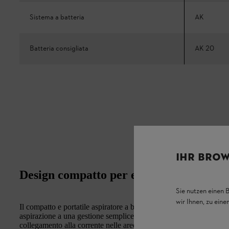
Sistema a batteria
AK
Batteria consigliata
AK 20
IHR BROW
Design compatto per esigenze di spazio 
Sie nutzen einen 
wir Ihnen, zu ein
Il compatto e portatile aspiratore a batteria per liquidi e polver
aspirazione a una gestione semplice e flessibile. È particolarment
collegamento alla corrente nelle aree vicine alla casa, per la puliz