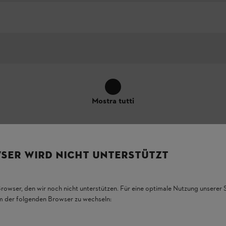
Mostra tutti
SER WIRD NICHT UNTERSTÜTZT
ridotte
Browser, den wir noch nicht unterstützen. Für eine optimale Nutzung unserer
em der folgenden Browser zu wechseln:
i STIHL SEA 50 unisce un’elevata potenza di
e adatto per la pulizia mobile senza
ia interna dei veicoli e anche per un uso