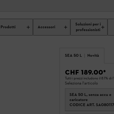
Soluzioni per i
Prodotti
Accessori
professionisti
SEA 50 L
Novità
CHF 189.00
*
Tutti i prezzi includono il 8.1% di 
Seleziona l'articolo
SEA 50 L, senza accu e
caricatore
CODICE ART.
SA08011