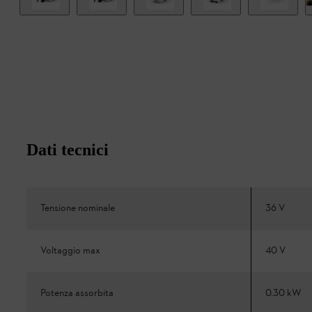
Dati tecnici
Tensione nominale
36 V
Voltaggio max
40 V
Potenza assorbita
0.30 kW