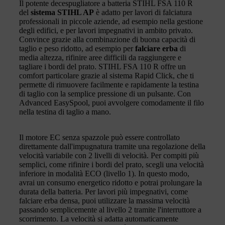
Il potente decespugliatore a batteria STIHL FSA 110 R
del
sistema STIHL AP
è adatto per lavori di falciatura
professionali in piccole aziende, ad esempio nella gestione
degli edifici, e per lavori impegnativi in ambito privato.
Convince grazie alla combinazione di buona capacità di
taglio e peso ridotto, ad esempio per
falciare erba
di
media altezza, rifinire aree difficili da raggiungere e
tagliare i bordi del prato. STIHL FSA 110 R offre un
comfort particolare grazie al sistema Rapid Click, che ti
permette di rimuovere facilmente e rapidamente la testina
di taglio con la semplice pressione di un pulsante. Con
Advanced EasySpool, puoi avvolgere comodamente il filo
nella testina di taglio a mano.
Il motore EC senza spazzole può essere controllato
direttamente dall'impugnatura tramite una regolazione della
velocità variabile con 2 livelli di velocità. Per compiti più
semplici, come rifinire i bordi del prato, scegli una velocità
inferiore in modalità ECO (livello 1). In questo modo,
avrai un consumo energetico ridotto e potrai prolungare la
durata della batteria. Per lavori più impegnativi, come
falciare erba densa, puoi utilizzare la massima velocità
passando semplicemente al livello 2 tramite l'interruttore a
scorrimento. La velocità si adatta automaticamente