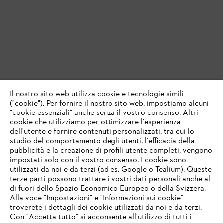
Il nostro sito web utilizza cookie e tecnologie simili
("cookie"). Per fornire il nostro sito web, impostiamo alcuni
"cookie essenziali" anche senza il vostro consenso. Altri
cookie che utilizziamo per ottimizzare l'esperienza
dell'utente e fornire contenuti personalizzati, tra cui lo
studio del comportamento degli utenti, l'efficacia della
pubblicità e la creazione di profili utente completi, vengono
impostati solo con il vostro consenso. I cookie sono
utilizzati da noi e da terzi (ad es. Google o Tealium). Queste
terze parti possono trattare i vostri dati personali anche al
IHR BROWSER WIRD NICHT
di fuori dello Spazio Economico Europeo o della Svizzera.
UNTERSTÜTZT
Alla voce "Impostazioni" e "Informazioni sui cookie"
troverete i dettagli dei cookie utilizzati da noi e da terzi.
Con "Accetta tutto" si acconsente all'utilizzo di tutti i