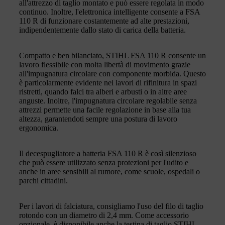
all'attrezzo di taglio montato e può essere regolata in modo
continuo. Inoltre, l'elettronica intelligente consente a FSA
110 R di funzionare costantemente ad alte prestazioni,
indipendentemente dallo stato di carica della batteria.
Compatto e ben bilanciato, STIHL FSA 110 R consente un
lavoro flessibile con molta libertà di movimento grazie
all'impugnatura circolare con componente morbida. Questo
è particolarmente evidente nei lavori di rifinitura in spazi
ristretti, quando falci tra alberi e arbusti o in altre aree
anguste. Inoltre, l'impugnatura circolare regolabile senza
attrezzi permette una facile regolazione in base alla tua
altezza, garantendoti sempre una postura di lavoro
ergonomica.
Il decespugliatore a batteria FSA 110 R è così silenzioso
che può essere utilizzato senza protezioni per l'udito e
anche in aree sensibili al rumore, come scuole, ospedali o
parchi cittadini.
Per i lavori di falciatura, consigliamo l'uso del filo di taglio
rotondo con un diametro di 2,4 mm. Come accessorio
opzionale, è disponibile anche la testina di taglio STIHL