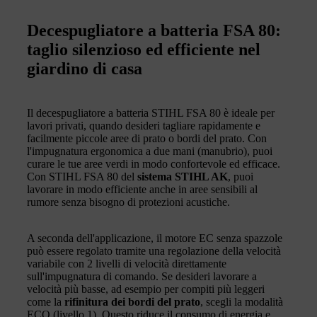
Decespugliatore a batteria FSA 80:
taglio silenzioso ed efficiente nel
giardino di casa
Il decespugliatore a batteria STIHL FSA 80 è ideale per
lavori privati, quando desideri tagliare rapidamente e
facilmente piccole aree di prato o bordi del prato. Con
l'impugnatura ergonomica a due mani (manubrio), puoi
curare le tue aree verdi in modo confortevole ed efficace.
Con STIHL FSA 80 del
sistema STIHL AK
, puoi
lavorare in modo efficiente anche in aree sensibili al
rumore senza bisogno di protezioni acustiche.
A seconda dell'applicazione, il motore EC senza spazzole
può essere regolato tramite una regolazione della velocità
variabile con 2 livelli di velocità direttamente
sull'impugnatura di comando. Se desideri lavorare a
velocità più basse, ad esempio per compiti più leggeri
come la
rifinitura dei bordi del prato
, scegli la modalità
ECO (livello 1). Questo riduce il consumo di energia e