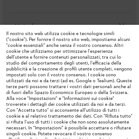
L'azienda
Il nostro sito web utilizza cookie e tecnologie simili
("cookie"). Per fornire il nostro sito web, impostiamo alcuni
"cookie essenziali" anche senza il vostro consenso. Altri
cookie che utilizziamo per ottimizzare l'esperienza
Domande frequenti
dell'utente e fornire contenuti personalizzati, tra cui lo
studio del comportamento degli utenti, l'efficacia della
pubblicità e la creazione di profili utente completi, vengono
impostati solo con il vostro consenso. I cookie sono
Assistenza
utilizzati da noi e da terzi (ad es. Google o Tealium). Queste
terze parti possono trattare i vostri dati personali anche al
IHR BROWSER WIRD NICHT
di fuori dello Spazio Economico Europeo o della Svizzera.
UNTERSTÜTZT
Alla voce "Impostazioni" e "Informazioni sui cookie"
troverete i dettagli dei cookie utilizzati da noi e da terzi.
Con "Accetta tutto" si acconsente all'utilizzo di tutti i
Protezione dati
Nota legale
Cookies
cookie e al relativo trattamento dei dati. Con "Rifiuta tutto"
Sie nutzen einen Browser, den wir noch nicht unterstützen. Für
si rifiuta l'uso di tutti i cookie che non sono assolutamente
eine optimale Nutzung unserer Seite empfehlen wir Ihnen, zu
necessari. In "Impostazioni" è possibile accettare o rifiutare
einem der folgenden Browser zu wechseln:
Informazioni legali
singoli cookie. Potete revocare il vostro consenso