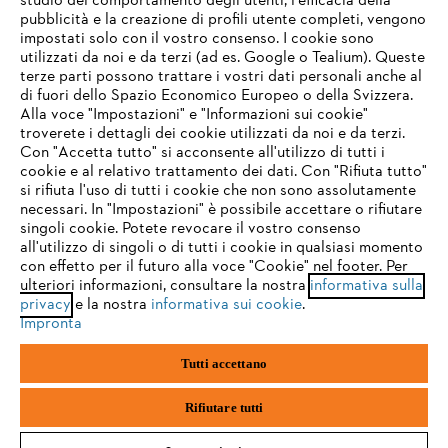
studio del comportamento degli utenti, l'efficacia della
pubblicità e la creazione di profili utente completi, vengono
impostati solo con il vostro consenso. I cookie sono
utilizzati da noi e da terzi (ad es. Google o Tealium). Queste
terze parti possono trattare i vostri dati personali anche al
IHR BROWSER WIRD NICHT
di fuori dello Spazio Economico Europeo o della Svizzera.
UNTERSTÜTZT
Alla voce "Impostazioni" e "Informazioni sui cookie"
troverete i dettagli dei cookie utilizzati da noi e da terzi.
Con "Accetta tutto" si acconsente all'utilizzo di tutti i
cookie e al relativo trattamento dei dati. Con "Rifiuta tutto"
Sie nutzen einen Browser, den wir noch nicht unterstützen. Für
si rifiuta l'uso di tutti i cookie che non sono assolutamente
eine optimale Nutzung unserer Seite empfehlen wir Ihnen, zu
necessari. In "Impostazioni" è possibile accettare o rifiutare
einem der folgenden Browser zu wechseln:
singoli cookie. Potete revocare il vostro consenso
all'utilizzo di singoli o di tutti i cookie in qualsiasi momento
con effetto per il futuro alla voce "Cookie" nel footer. Per
ulteriori informazioni, consultare la nostra
informativa sulla
firefox
chrome
privacy
e la nostra
informativa sui cookie
.
Impronta
safari
edge
Tutti accettano
samsung
android
Rifiutare tutti