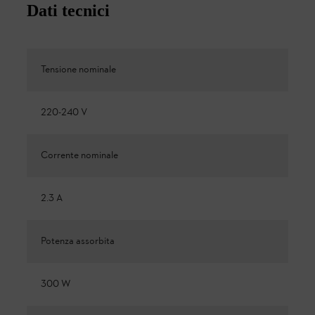
Dati tecnici
Tensione nominale
220-240 V
Corrente nominale
2.3 A
Potenza assorbita
300 W