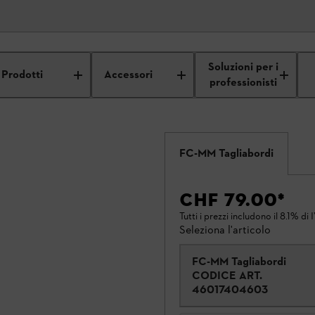
Soluzioni per i
Prodotti
Accessori
professionisti
FC-MM Tagliabordi
CHF 79.00
*
Tutti i prezzi includono il 8.1% di 
Seleziona l'articolo
FC-MM Tagliabordi
CODICE ART.
46017404603