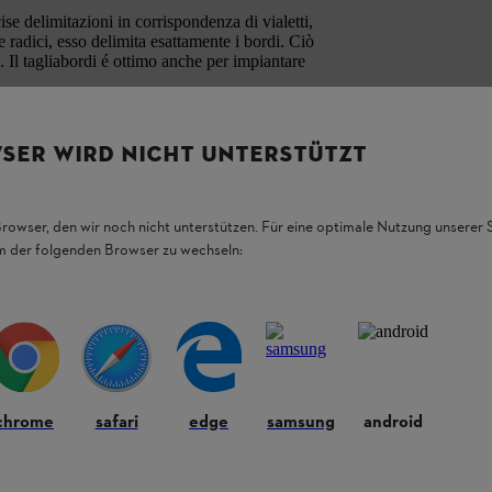
e delimitazioni in corrispondenza di vialetti,
e radici, esso delimita esattamente i bordi. Ciò
. Il tagliabordi é ottimo anche per impiantare
SER WIRD NICHT UNTERSTÜTZT
Browser, den wir noch nicht unterstützen. Für eine optimale Nutzung unserer
em der folgenden Browser zu wechseln:
chrome
safari
edge
samsung
android