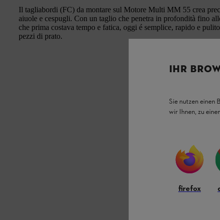
Il tagliabordi (FC) da montare sul Motore Multi MM 55 crea precis
aiuole e cespugli. Con un taglio che penetra in profondità fino all
che prima costava tempo e fatica, oggi é semplice, rapido e pulito
pezzi di prato.
IHR BROW
Sie nutzen einen 
wir Ihnen, zu ein
firefox