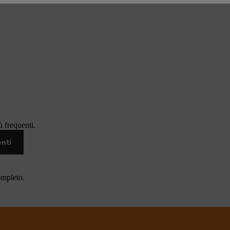
 frequenti.
enti
ompleto.