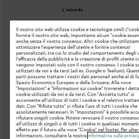
L'azienda
Chi siamo
Il nostro sito web utilizza cookie e tecnologie simili ("cook
fornire il nostro sito web, impostiamo alcuni "cookie essenz
Catalogo
anche senza il vostro consenso. Altri cookie che utilizzia
ottimizzare l'esperienza dell'utente e fornire contenuti
Informazioni per i fornitori
personalizzati, tra cui lo studio del comportamento degli u
Sistema di denuncia STIHL
l'efficacia della pubblicità e la creazione di profili utente 
vengono impostati solo con il vostro consenso. I cookie 
utilizzati da noi e da terzi (ad es. Google o Tealium). Ques
parti possono trattare i vostri dati personali anche al di fu
Spazio Economico Europeo o della Svizzera. Alla voce
"Impostazioni" e "Informazioni sui cookie" troverete i detta
cookie utilizzati da noi e da terzi. Con "Accetta tutto" si
acconsente all'utilizzo di tutti i cookie e al relativo tratt
dati. Con "Rifiuta tutto" si rifiuta l'uso di tutti i cookie ch
Protezione dati
Nota legale
Cookies
assolutamente necessari. In "Impostazioni" è possibile acc
rifiutare singoli cookie. Potete revocare il vostro consens
all'utilizzo di singoli o di tutti i cookie in qualsiasi momen
effetto per il futuro alla voce "Cookie" nel footer. Per ulter
informazioni, consultare la nostra
informativa sulla privac