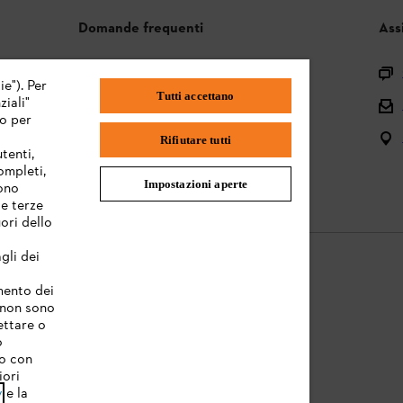
Domande frequenti
Ass
Assortimento
ie"). Per
Tutti accettano
iali"
Batterie e attrezzi elettrici
mo per
Istruzioni per l'uso
Rifiutare tutti
tenti,
completi,
Impostazioni aperte
sono
te terze
ori dello
gli dei
amento dei
e non sono
Informazioni legali
ettare o
o
to con
iori
y
e la