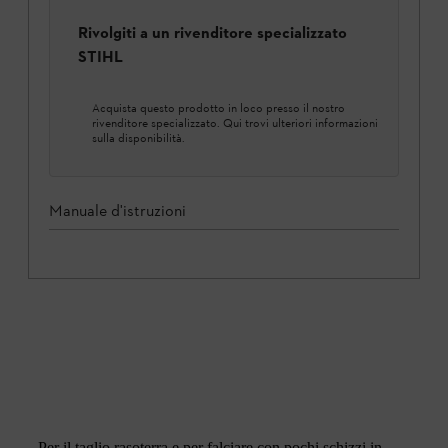
Rivolgiti a un rivenditore specializzato
STIHL
Acquista questo prodotto in loco presso il nostro
rivenditore specializzato. Qui trovi ulteriori informazioni
sulla disponibilità.
Manuale d'istruzioni
Per il taglio rasoterra e per falciare con pochi schizzi in