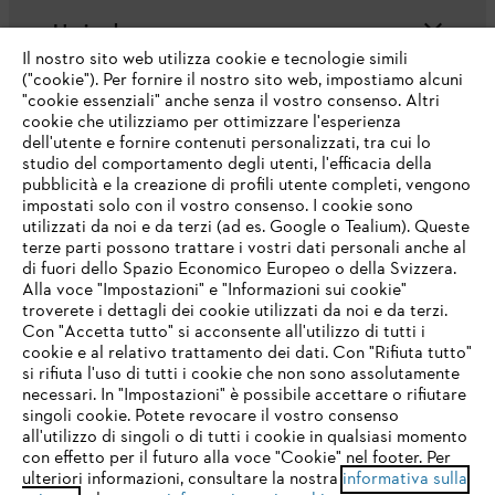
L'azienda
Il nostro sito web utilizza cookie e tecnologie simili
("cookie"). Per fornire il nostro sito web, impostiamo alcuni
"cookie essenziali" anche senza il vostro consenso. Altri
cookie che utilizziamo per ottimizzare l'esperienza
Domande frequenti
dell'utente e fornire contenuti personalizzati, tra cui lo
studio del comportamento degli utenti, l'efficacia della
pubblicità e la creazione di profili utente completi, vengono
impostati solo con il vostro consenso. I cookie sono
Assistenza
utilizzati da noi e da terzi (ad es. Google o Tealium). Queste
terze parti possono trattare i vostri dati personali anche al
IHR BROWSER WIRD NICHT
di fuori dello Spazio Economico Europeo o della Svizzera.
UNTERSTÜTZT
Alla voce "Impostazioni" e "Informazioni sui cookie"
troverete i dettagli dei cookie utilizzati da noi e da terzi.
Con "Accetta tutto" si acconsente all'utilizzo di tutti i
Protezione dati
Nota legale
Cookies
cookie e al relativo trattamento dei dati. Con "Rifiuta tutto"
Sie nutzen einen Browser, den wir noch nicht unterstützen. Für
si rifiuta l'uso di tutti i cookie che non sono assolutamente
eine optimale Nutzung unserer Seite empfehlen wir Ihnen, zu
necessari. In "Impostazioni" è possibile accettare o rifiutare
Informazioni legali
einem der folgenden Browser zu wechseln:
singoli cookie. Potete revocare il vostro consenso
all'utilizzo di singoli o di tutti i cookie in qualsiasi momento
con effetto per il futuro alla voce "Cookie" nel footer. Per
STIHL VERTRIEBS AG, 8617 Mönchaltorf
ulteriori informazioni, consultare la nostra
informativa sulla
firefox
chrome