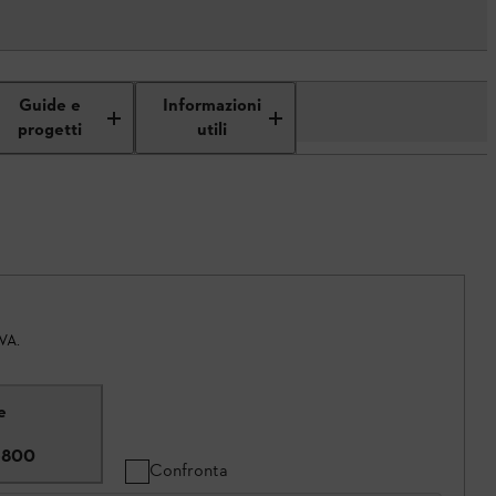
Guide e
Informazioni
progetti
utili
IVA.
e
6800
Confronta