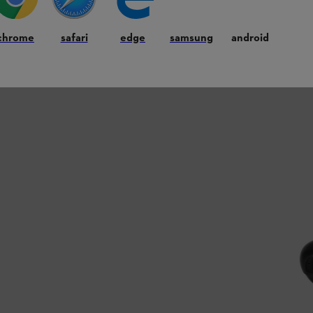
amica sulla
compatibilità delle batterie
.
chrome
safari
edge
samsung
android