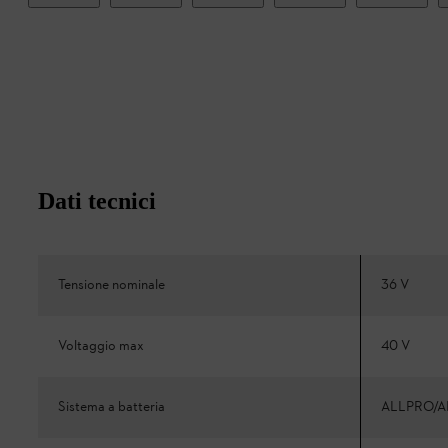
Dati tecnici
Tensione nominale
36 V
Voltaggio max
40 V
Sistema a batteria
ALLPRO/A