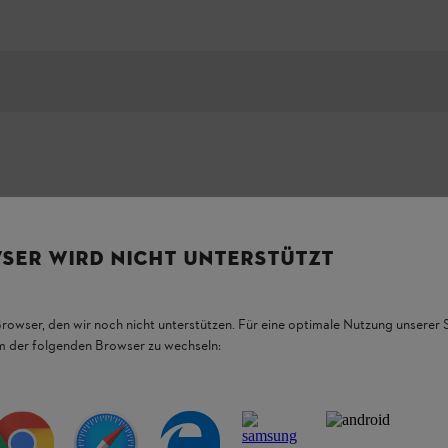
obusto e potente motore
SER WIRD NICHT UNTERSTÜTZT
l compagno di lavoro perfetto per
Browser, den wir noch nicht unterstützen. Für eine optimale Nutzung unserer
grandi dimensioni. Il nuovo attrezzo Kombi FSS-
enta il completamento
em der folgenden Browser zu wechseln:
i bordi, potare le siepi o pulire le
à a tre livelli e display LED, regolazione
a lunga durata. Abilitato per STIHL Smart