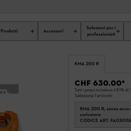
Soluzioni per i
Prodotti
Accessori
professionisti
KMA 200 R
CHF 630.00
*
Tutti i prezzi includono il 8.1% di 
Seleziona l'articolo
KMA 200 R, senza accu 
caricatore
CODICE ART.
FA03011