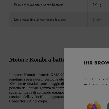
Peso del dispositivo senza batteria
3.9 kg
Lunghezza fino al manicotto frizione
94 cm
Motore Kombi a batteria KMA 200 R: R
IHR BROW
Il motore Kombi a batteria KMA 200 R più potente di STIHL è i
Sie nutzen einen 
giardinieri paesaggisti, custodi e utenti privati con giardini di 
KM con testina falciante e raggio di falciatura ampliato rappres
wir Ihnen, zu ein
perfetto dell’attuale gamma di attrezzi Kombi per tagliare il prato, 
superfici. Leva di comando ergonomica con selezione della velocit
continua della velocità, impugnatura circolare, filtro aria per un
Connector 2 A nel corpo.