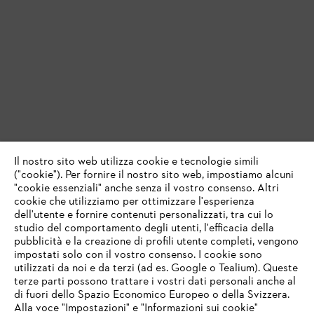
Il nostro sito web utilizza cookie e tecnologie simili
("cookie"). Per fornire il nostro sito web, impostiamo alcuni
"cookie essenziali" anche senza il vostro consenso. Altri
cookie che utilizziamo per ottimizzare l'esperienza
dell'utente e fornire contenuti personalizzati, tra cui lo
studio del comportamento degli utenti, l'efficacia della
pubblicità e la creazione di profili utente completi, vengono
impostati solo con il vostro consenso. I cookie sono
utilizzati da noi e da terzi (ad es. Google o Tealium). Queste
terze parti possono trattare i vostri dati personali anche al
IHR BROWSER WIRD NICHT
di fuori dello Spazio Economico Europeo o della Svizzera.
UNTERSTÜTZT
Alla voce "Impostazioni" e "Informazioni sui cookie"