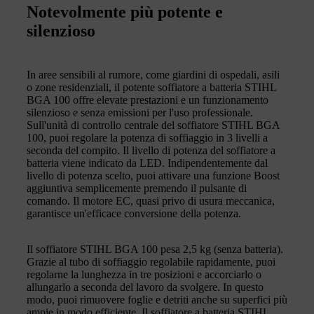
Notevolmente più potente e
silenzioso
In aree sensibili al rumore, come giardini di ospedali, asili
o zone residenziali, il potente soffiatore a batteria STIHL
BGA 100 offre elevate prestazioni e un funzionamento
silenzioso e senza emissioni per l'uso professionale.
Sull'unità di controllo centrale del soffiatore STIHL BGA
100, puoi regolare la potenza di soffiaggio in 3 livelli a
seconda del compito. Il livello di potenza del soffiatore a
batteria viene indicato da LED. Indipendentemente dal
livello di potenza scelto, puoi attivare una funzione Boost
aggiuntiva semplicemente premendo il pulsante di
comando. Il motore EC, quasi privo di usura meccanica,
garantisce un'efficace conversione della potenza.
Il soffiatore STIHL BGA 100 pesa 2,5 kg (senza batteria).
Grazie al tubo di soffiaggio regolabile rapidamente, puoi
regolarne la lunghezza in tre posizioni e accorciarlo o
allungarlo a seconda del lavoro da svolgere. In questo
modo, puoi rimuovere foglie e detriti anche su superfici più
ampie in modo efficiente. Il soffiatore a batteria STIHL