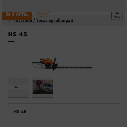
Menu
Tosasiepi / Tosasiepi allungati
HS 45
HS 45