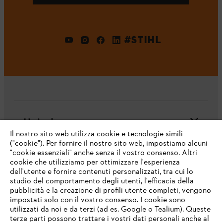
#STIHL
L'azienda
Il nostro sito web utilizza cookie e tecnologie simili
("cookie"). Per fornire il nostro sito web, impostiamo alcuni
"cookie essenziali" anche senza il vostro consenso. Altri
cookie che utilizziamo per ottimizzare l'esperienza
Domande frequenti
dell'utente e fornire contenuti personalizzati, tra cui lo
studio del comportamento degli utenti, l'efficacia della
pubblicità e la creazione di profili utente completi, vengono
impostati solo con il vostro consenso. I cookie sono
Assistenza
utilizzati da noi e da terzi (ad es. Google o Tealium). Queste
terze parti possono trattare i vostri dati personali anche al
IHR BROWSER WIRD NICHT