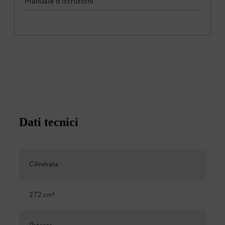
Manuale d'istruzioni
Dati tecnici
Cilindrata
27.2 cm³