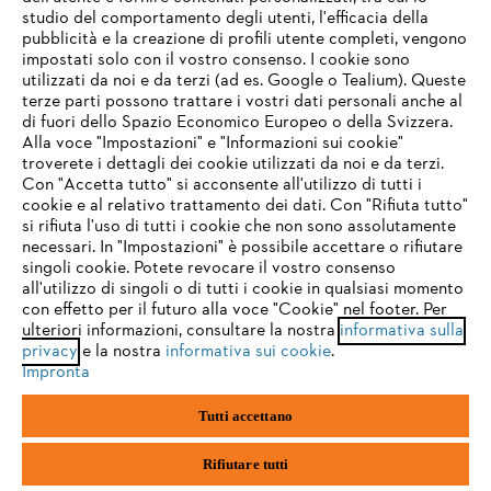
studio del comportamento degli utenti, l'efficacia della
pubblicità e la creazione di profili utente completi, vengono
impostati solo con il vostro consenso. I cookie sono
Assistenza
utilizzati da noi e da terzi (ad es. Google o Tealium). Queste
terze parti possono trattare i vostri dati personali anche al
IHR BROWSER WIRD NICHT
di fuori dello Spazio Economico Europeo o della Svizzera.
UNTERSTÜTZT
Alla voce "Impostazioni" e "Informazioni sui cookie"
troverete i dettagli dei cookie utilizzati da noi e da terzi.
Con "Accetta tutto" si acconsente all'utilizzo di tutti i
Protezione dati
Nota legale
Cookies
cookie e al relativo trattamento dei dati. Con "Rifiuta tutto"
Sie nutzen einen Browser, den wir noch nicht unterstützen. Für
si rifiuta l'uso di tutti i cookie che non sono assolutamente
eine optimale Nutzung unserer Seite empfehlen wir Ihnen, zu
necessari. In "Impostazioni" è possibile accettare o rifiutare
Informazioni legali
einem der folgenden Browser zu wechseln:
singoli cookie. Potete revocare il vostro consenso
all'utilizzo di singoli o di tutti i cookie in qualsiasi momento
con effetto per il futuro alla voce "Cookie" nel footer. Per
STIHL VERTRIEBS AG, 8617 Mönchaltorf
ulteriori informazioni, consultare la nostra
informativa sulla
firefox
chrome
privacy
e la nostra
informativa sui cookie
.
Impronta
safari
edge
Tutti accettano
samsung
android
Rifiutare tutti