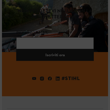
NON PERDETEVI NULLA CON LA
NEWSLETTER STIHL.
INDIRIZZO E-MAIL
Iscriviti ora
#STIHL