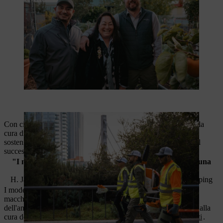
Con circa 400 dipendenti, Gachina Landscaping si occupa della
cura di numerose aree verdi puntando su qualità, efficienza e
sostenibilità. Gli attrezzi STIHL svolgono un ruolo centrale nel
successo dell'azienda.
"I nostri attrezzi STIHL più vecchi sono ancora in uso, una
prova della qualità duratura di questo marchio."
H. Jaclyn Ishimaru-Gachina, fondatrice di Gachina Landscaping
I moderni attrezzi a batteria completano perfettamente il parco
macchine e consentono un lavoro efficiente e rispettoso
dell'ambiente, perché Gachina Landscaping è attenta non solo alla
cura delle aree verdi, ma anche alla
salute dei propri dipendenti
.