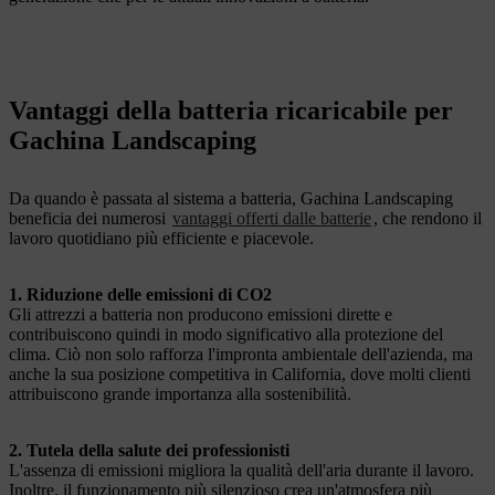
Vantaggi della batteria ricaricabile per
Gachina Landscaping
Da quando è passata al sistema a batteria, Gachina Landscaping
beneficia dei numerosi
vantaggi offerti dalle batterie
, che rendono il
lavoro quotidiano più efficiente e piacevole.
1. Riduzione delle emissioni di CO2
Gli attrezzi a batteria non producono emissioni dirette e
contribuiscono quindi in modo significativo alla protezione del
clima. Ciò non solo rafforza l'impronta ambientale dell'azienda, ma
anche la sua posizione competitiva in California, dove molti clienti
attribuiscono grande importanza alla sostenibilità.
2. Tutela della salute dei professionisti
L'assenza di emissioni migliora la qualità dell'aria durante il lavoro.
Inoltre, il funzionamento più silenzioso crea un'atmosfera più