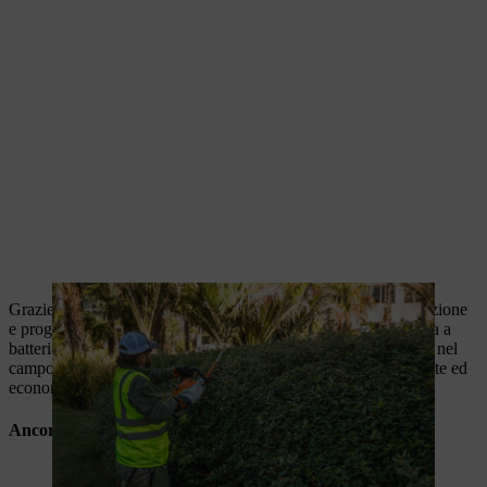
Grazie a questi vantaggi, Gachina Landscaping combina tradizione
e progresso. I durevoli attrezzi STIHL e l'innovativa tecnologia a
batteria rendono l'azienda a conduzione familiare una pioniera nel
campo del giardinaggio e del paesaggismo sostenibile, efficiente ed
economico.
Ancora più competenze professionali