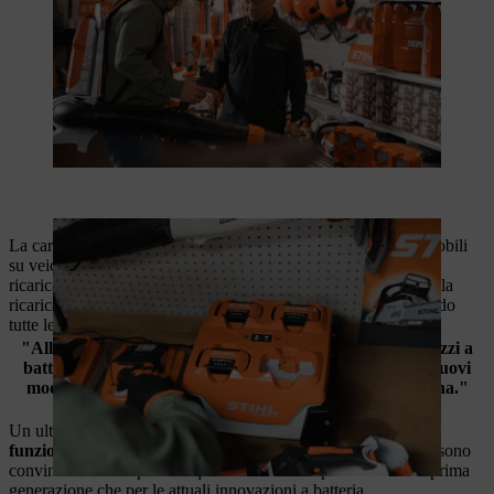
La carica direttamente in loco consente soluzioni di ricarica mobili
su veicoli appositamente attrezzati. In questo modo è possibile
ricaricare le batterie, ad esempio, durante la pausa pranzo. Per la
ricarica in deposito sono indicate soluzioni fisse. In questo modo
tutte le batterie rimangono sempre pronte all'uso.
"All'inizio avevamo delle riserve nei confronti degli attrezzi a
batteria, ma ben presto è emerso che le prestazioni dei nuovi
modelli non sono inferiori a quelle degli attrezzi a benzina."
Dominic Gachina, direttore operativo
Un ulteriore vantaggio:
Le prime batterie acquistate anni fa
funzionano ancora oggi in modo affidabile.
I professionisti sono
convinti della comprovata qualità STIHL sia per i modelli di prima
generazione che per le attuali innovazioni a batteria.