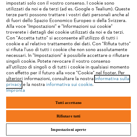
impostati solo con il vostro consenso. I cookie sono
utilizzati da noi e da terzi (ad es. Google o Tealium). Queste
terze parti possono trattare i vostri dati personali anche al
IHR BROWSER WIRD NICHT
di fuori dello Spazio Economico Europeo o della Svizzera.
UNTERSTÜTZT
#STIHL
Alla voce "Impostazioni" e "Informazioni sui cookie"
troverete i dettagli dei cookie utilizzati da noi e da terzi.
Con "Accetta tutto" si acconsente all'utilizzo di tutti i
cookie e al relativo trattamento dei dati. Con "Rifiuta tutto"
Sie nutzen einen Browser, den wir noch nicht unterstützen. Für
si rifiuta l'uso di tutti i cookie che non sono assolutamente
eine optimale Nutzung unserer Seite empfehlen wir Ihnen, zu
necessari. In "Impostazioni" è possibile accettare o rifiutare
einem der folgenden Browser zu wechseln:
singoli cookie. Potete revocare il vostro consenso
all'utilizzo di singoli o di tutti i cookie in qualsiasi momento
con effetto per il futuro alla voce "Cookie" nel footer. Per
L'azienda
ulteriori informazioni, consultare la nostra
informativa sulla
firefox
chrome
privacy
e la nostra
informativa sui cookie
.
Impronta
safari
edge
Domande frequenti
Tutti accettano
samsung
android
Rifiutare tutti
Assistenza
Impostazioni aperte