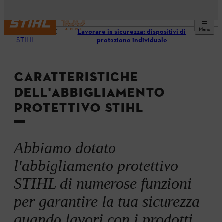
Menu
DIY
Lavorare in sicurezza: dispositivi di
STIHL
protezione individuale
CARATTERISTICHE
DELL'ABBIGLIAMENTO
PROTETTIVO STIHL
Abbiamo dotato
l'abbigliamento protettivo
STIHL di numerose funzioni
per garantire la tua sicurezza
quando lavori con i prodotti