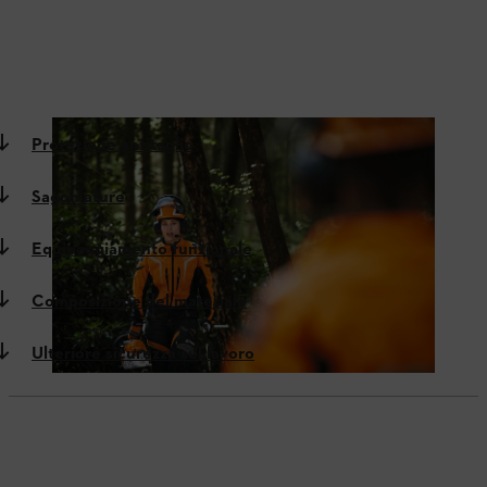
Protezione antitaglio
Sagomature
Equipaggiamento funzionale
Composizione del materiale
Ulteriore sicurezza sul lavoro