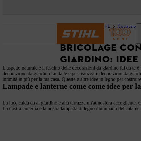
Pagina iniziale
DIY STIHL
Costruzioni i
BRICOLAGE CON 
GIARDINO: IDEE
L'aspetto naturale e il fascino delle decorazioni da giardino fai da te 
decorazione da giardino fai da te e per realizzare decorazioni da giar
intimità in più per la tua casa. Queste e altre idee in legno per costrui
Lampade e lanterne come come idee per la
La luce calda dà al giardino e alla terrazza un'atmosfera accogliente. 
La nostra lanterna e la nostra lampada di legno illuminano delicatament