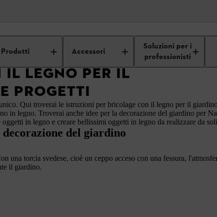
n legno fai da te
Decorazione giardino fai da te
Soluzioni per i
Prodotti
Accessori
professionisti
IL LEGNO PER IL
 E PROGETTI
è unico. Qui troverai le istruzioni per bricolage con il legno per il giard
dino in legno. Troverai anche idee per la decorazione del giardino per Na
re oggetti in legno e creare bellissimi oggetti in legno da realizzare da s
 decorazione del giardino
Con una torcia svedese, cioè un ceppo acceso con una fessura, l'atmosfer
e il giardino.