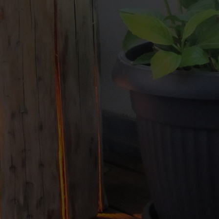
ia per esperti abbiamo raccolto delle guide per poter realizzare decorazio
Intaglio con
Quando si intagl
semplice legno. 
come cuori o guf
con la motosega 
Ecco come funzi