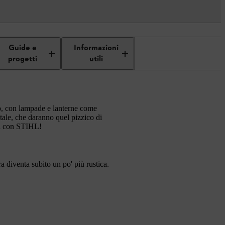
Guide e
Informazioni
progetti
utili
ino, con lampade e lanterne come
tale, che daranno quel pizzico di
oli con STIHL!
a diventa subito un po' più rustica.