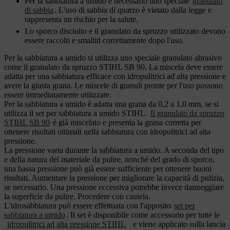
Per la sabbiatura a umido è necessario uno speciale
granulato
di sabbia
. L'uso di sabbia di quarzo è vietato dalla legge e
rappresenta un rischio per la salute.
Lo sporco disciolto e il granulato da spruzzo utilizzato devono
essere raccolti e smaltiti correttamente dopo l'uso.
Per la sabbiatura a umido si utilizza uno speciale granulato abrasivo
come il granulato da spruzzo STIHL SB 90. La miscela deve essere
adatta per una sabbiatura efficace con idropulitrici ad alta pressione e
avere la giusta grana. Le miscele di granuli pronte per l'uso possono
essere immediatamente utilizzate.
Per la sabbiatura a umido è adatta una grana da 0,2 a 1,0 mm, se si
utilizza il set per sabbiatura a umido STIHL.
Il granulato da spruzzo
STIHL SB 90
è già miscelato e presenta la grana corretta per
ottenere risultati ottimali nella sabbiatura con idropulitrici ad alta
pressione.
La pressione varia durante la sabbiatura a umido. A seconda del tipo
e della natura del materiale da pulire, nonché del grado di sporco,
una bassa pressione può già essere sufficiente per ottenere buoni
risultati. Aumentare la pressione per migliorare la capacità di pulizia,
se necessario. Una pressione eccessiva potrebbe invece danneggiare
la superficie da pulire. Procedere con cautela.
L'idrosabbiatura può essere effettuata con l'apposito
set per
sabbiatura a umido
. Il set è disponibile come accessorio per tutte le
idropulitrici ad alta pressione STIHL
e viene applicato sulla lancia