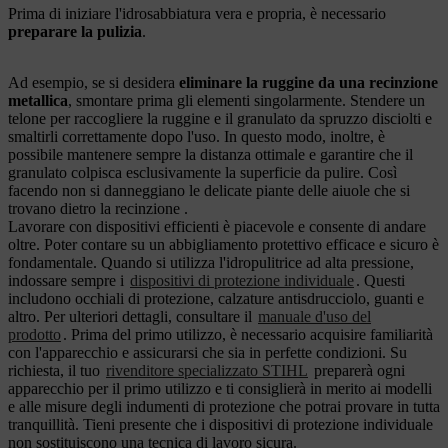
Prima di iniziare l'idrosabbiatura vera e propria, è necessario
preparare la pulizia
.
Ad esempio, se si desidera
eliminare la ruggine da una recinzione
metallica
, smontare prima gli elementi singolarmente. Stendere un
telone per raccogliere la ruggine e il granulato da spruzzo disciolti e
smaltirli correttamente dopo l'uso. In questo modo, inoltre, è
possibile mantenere sempre la distanza ottimale e garantire che il
granulato colpisca esclusivamente la superficie da pulire. Così
facendo non si danneggiano le delicate piante delle aiuole che si
trovano dietro la recinzione .
Lavorare con dispositivi efficienti è piacevole e consente di andare
oltre. Poter contare su un abbigliamento protettivo efficace e sicuro è
fondamentale. Quando si utilizza l'idropulitrice ad alta pressione,
indossare sempre i
dispositivi di protezione individuale
. Questi
includono occhiali di protezione, calzature antisdrucciolo, guanti e
altro. Per ulteriori dettagli, consultare il
manuale d'uso del
prodotto
. Prima del primo utilizzo, è necessario acquisire familiarità
con l'apparecchio e assicurarsi che sia in perfette condizioni. Su
richiesta, il tuo
rivenditore specializzato STIHL
preparerà ogni
apparecchio per il primo utilizzo e ti consiglierà in merito ai modelli
e alle misure degli indumenti di protezione che potrai provare in tutta
tranquillità. Tieni presente che i dispositivi di protezione individuale
non sostituiscono una tecnica di lavoro sicura.