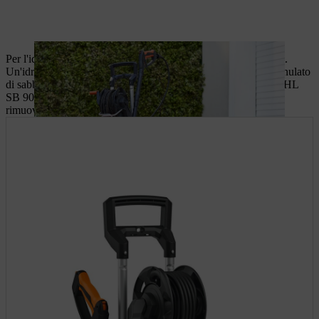
Per l'idrosabbiatura sono necessari
tre componenti essenziali
.
Un'idropulitrice, un dispositivo di sabbiatura a umido e un granulato
di sabbia adatto, come ad esempio il granulato da spruzzo STIHL
SB 90. In questo modo si dispone dell'attrezzatura giusta per
rimuovere anche lo sporco più ostinato senza lasciare residui.