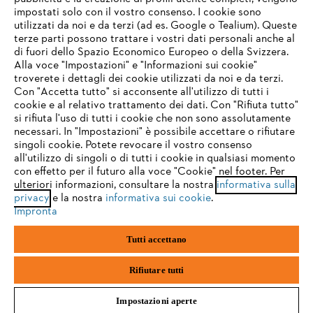
impostati solo con il vostro consenso. I cookie sono
Assistenza
utilizzati da noi e da terzi (ad es. Google o Tealium). Queste
terze parti possono trattare i vostri dati personali anche al
IHR BROWSER WIRD NICHT
di fuori dello Spazio Economico Europeo o della Svizzera.
UNTERSTÜTZT
Alla voce "Impostazioni" e "Informazioni sui cookie"
troverete i dettagli dei cookie utilizzati da noi e da terzi.
Con "Accetta tutto" si acconsente all'utilizzo di tutti i
Protezione dati
Nota legale
Cookies
cookie e al relativo trattamento dei dati. Con "Rifiuta tutto"
Sie nutzen einen Browser, den wir noch nicht unterstützen. Für
si rifiuta l'uso di tutti i cookie che non sono assolutamente
eine optimale Nutzung unserer Seite empfehlen wir Ihnen, zu
necessari. In "Impostazioni" è possibile accettare o rifiutare
einem der folgenden Browser zu wechseln:
Informazioni legali
singoli cookie. Potete revocare il vostro consenso
all'utilizzo di singoli o di tutti i cookie in qualsiasi momento
con effetto per il futuro alla voce "Cookie" nel footer. Per
STIHL VERTRIEBS AG, 8617 Mönchaltorf
ulteriori informazioni, consultare la nostra
informativa sulla
firefox
chrome
privacy
e la nostra
informativa sui cookie
.
Impronta
safari
edge
Tutti accettano
samsung
android
Rifiutare tutti
Impostazioni aperte