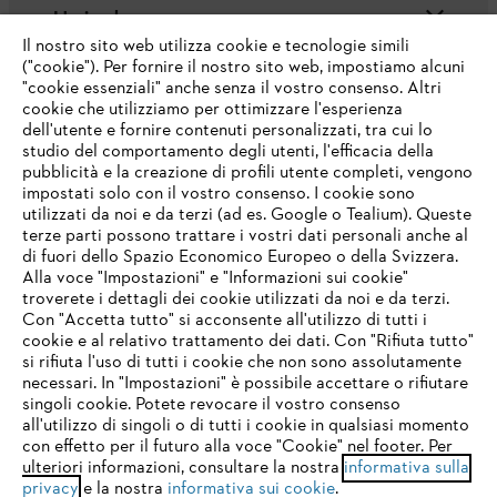
L'azienda
Il nostro sito web utilizza cookie e tecnologie simili
("cookie"). Per fornire il nostro sito web, impostiamo alcuni
"cookie essenziali" anche senza il vostro consenso. Altri
cookie che utilizziamo per ottimizzare l'esperienza
Domande frequenti
dell'utente e fornire contenuti personalizzati, tra cui lo
studio del comportamento degli utenti, l'efficacia della
pubblicità e la creazione di profili utente completi, vengono
impostati solo con il vostro consenso. I cookie sono
Assistenza
utilizzati da noi e da terzi (ad es. Google o Tealium). Queste
terze parti possono trattare i vostri dati personali anche al
IHR BROWSER WIRD NICHT
di fuori dello Spazio Economico Europeo o della Svizzera.
UNTERSTÜTZT
Alla voce "Impostazioni" e "Informazioni sui cookie"
troverete i dettagli dei cookie utilizzati da noi e da terzi.
Con "Accetta tutto" si acconsente all'utilizzo di tutti i
Protezione dati
Nota legale
Cookies
cookie e al relativo trattamento dei dati. Con "Rifiuta tutto"
Sie nutzen einen Browser, den wir noch nicht unterstützen. Für
si rifiuta l'uso di tutti i cookie che non sono assolutamente
eine optimale Nutzung unserer Seite empfehlen wir Ihnen, zu
necessari. In "Impostazioni" è possibile accettare o rifiutare
einem der folgenden Browser zu wechseln:
Informazioni legali
singoli cookie. Potete revocare il vostro consenso
all'utilizzo di singoli o di tutti i cookie in qualsiasi momento
con effetto per il futuro alla voce "Cookie" nel footer. Per
STIHL VERTRIEBS AG, 8617 Mönchaltorf
ulteriori informazioni, consultare la nostra
informativa sulla
firefox
chrome
privacy
e la nostra
informativa sui cookie
.