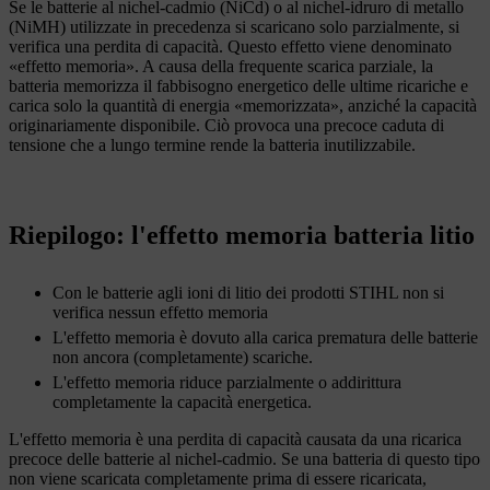
Se le batterie al nichel-cadmio (NiCd) o al nichel-idruro di metallo
(NiMH) utilizzate in precedenza si scaricano solo parzialmente, si
verifica una perdita di capacità. Questo effetto viene denominato
«effetto memoria». A causa della frequente scarica parziale, la
batteria memorizza il fabbisogno energetico delle ultime ricariche e
carica solo la quantità di energia «memorizzata», anziché la capacità
originariamente disponibile. Ciò provoca una precoce caduta di
tensione che a lungo termine rende la batteria inutilizzabile.
Riepilogo: l'
effetto memoria batteria litio
Con le batterie agli ioni di litio dei prodotti STIHL non si
verifica nessun effetto memoria
L'effetto memoria è dovuto alla carica prematura delle batterie
non ancora (completamente) scariche.
L'effetto memoria riduce parzialmente o addirittura
completamente la capacità energetica.
L'effetto memoria è una perdita di capacità causata da una ricarica
precoce delle batterie al nichel-cadmio. Se una batteria di questo tipo
non viene scaricata completamente prima di essere ricaricata,