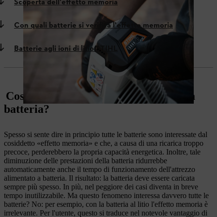
Scoperta dell'effetto memoria
Con quali batterie si verifica l'effetto memoria
Batterie agli ioni di litio STIHL
Cosa si cela dietro all'effetto memoria
batteria?
Spesso si sente dire in principio tutte le batterie sono interessate dal
cosiddetto «effetto memoria» e che, a causa di una ricarica troppo
precoce, perderebbero la propria capacità energetica. Inoltre, tale
diminuzione delle prestazioni della batteria ridurrebbe
automaticamente anche il tempo di funzionamento dell'attrezzo
alimentato a batteria. Il risultato: la batteria deve essere caricata
sempre più spesso. In più, nel peggiore dei casi diventa in breve
tempo inutilizzabile. Ma questo fenomeno interessa davvero tutte le
batterie? No: per esempio, con la batteria al litio l'effetto memoria è
irrelevante. Per l'utente, questo si traduce nel notevole vantaggio di