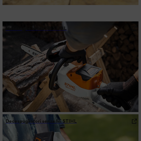
Motoseghe senza fili STIHL
Decespugliatori senza fili STIHL