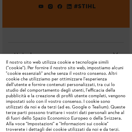
#STIHL
L'azienda
Il nostro sito web utilizza cookie e tecnologie simili
("cookie"). Per fornire il nostro sito web, impostiamo alcuni
"cookie essenziali" anche senza il vostro consenso. Altri
cookie che utilizziamo per ottimizzare l'esperienza
Domande frequenti
dell'utente e fornire contenuti personalizzati, tra cui lo
studio del comportamento degli utenti, l'efficacia della
pubblicità e la creazione di profili utente completi, vengono
impostati solo con il vostro consenso. I cookie sono
Assistenza
utilizzati da noi e da terzi (ad es. Google o Tealium). Queste
terze parti possono trattare i vostri dati personali anche al
IHR BROWSER WIRD NICHT
di fuori dello Spazio Economico Europeo o della Svizzera.
UNTERSTÜTZT
Alla voce "Impostazioni" e "Informazioni sui cookie"
troverete i dettagli dei cookie utilizzati da noi e da terzi.