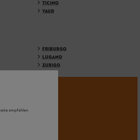
TICINO
VAUD
FRIBURGO
LUGANO
ZURIGO
HL.
 Seite empfehlen