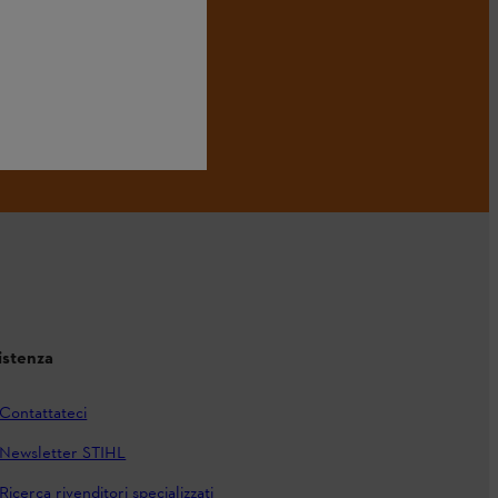
istenza
Contattateci
Newsletter STIHL
Ricerca rivenditori specializzati