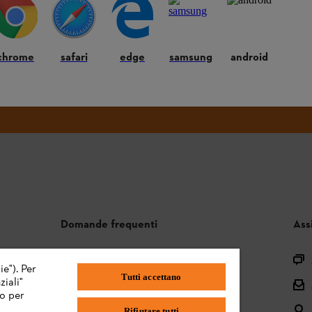
Iscriviti ora
chrome
safari
edge
samsung
android
#STIHL
Domande frequenti
Ass
Assortimento
ie"). Per
Tutti accettano
iali"
Batterie e attrezzi elettrici
mo per
Istruzioni per l'uso
Rifiutare tutti