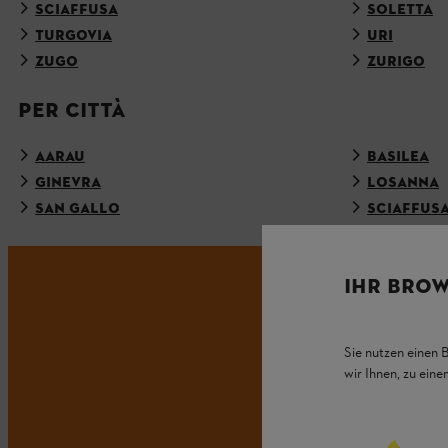
SCIAFFUSA
SOLETTA
TURGOVIA
URI
ZUGO
ZURIGO
PER CITTÀ
AARAU
BASILEA
GINEVRA
LOSANNA
SAN GALLO
SCIAFFUS
IHR BROW
NO
Sie nutzen einen 
wir Ihnen, zu ein