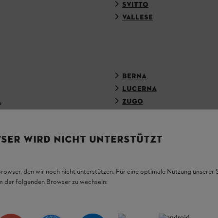
SVITTO
VALLESE
BERNA
LUCERNA
A
ZUGO
SER WIRD NICHT UNTERSTÜTZT
N PERDETEVI NULLA CON LA NEWSLETTER STI
Browser, den wir noch nicht unterstützen. Für eine optimale Nutzung unserer
em der folgenden Browser zu wechseln:
INDIRIZZO E-MAIL