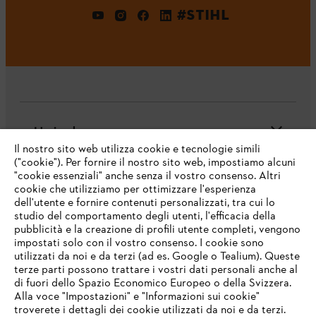
#STIHL
L'azienda
Il nostro sito web utilizza cookie e tecnologie simili
("cookie"). Per fornire il nostro sito web, impostiamo alcuni
"cookie essenziali" anche senza il vostro consenso. Altri
cookie che utilizziamo per ottimizzare l'esperienza
Domande frequenti
dell'utente e fornire contenuti personalizzati, tra cui lo
studio del comportamento degli utenti, l'efficacia della
pubblicità e la creazione di profili utente completi, vengono
impostati solo con il vostro consenso. I cookie sono
Assistenza
utilizzati da noi e da terzi (ad es. Google o Tealium). Queste
terze parti possono trattare i vostri dati personali anche al
IHR BROWSER WIRD NICHT
di fuori dello Spazio Economico Europeo o della Svizzera.
UNTERSTÜTZT
Alla voce "Impostazioni" e "Informazioni sui cookie"
troverete i dettagli dei cookie utilizzati da noi e da terzi.