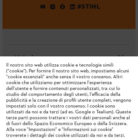
#STIHL
L'azienda
Il nostro sito web utilizza cookie e tecnologie simili
("cookie"). Per fornire il nostro sito web, impostiamo alcuni
"cookie essenziali" anche senza il vostro consenso. Altri
cookie che utilizziamo per ottimizzare l'esperienza
Domande frequenti
dell'utente e fornire contenuti personalizzati, tra cui lo
studio del comportamento degli utenti, l'efficacia della
pubblicità e la creazione di profili utente completi, vengono
impostati solo con il vostro consenso. I cookie sono
Assistenza
utilizzati da noi e da terzi (ad es. Google o Tealium). Queste
terze parti possono trattare i vostri dati personali anche al
IHR BROWSER WIRD NICHT
di fuori dello Spazio Economico Europeo o della Svizzera.
UNTERSTÜTZT
Alla voce "Impostazioni" e "Informazioni sui cookie"
troverete i dettagli dei cookie utilizzati da noi e da terzi.