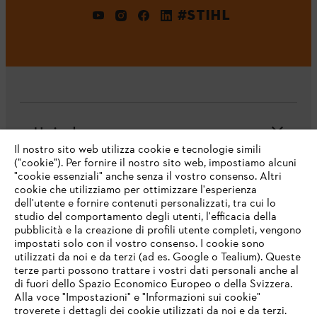
#STIHL
L'azienda
Il nostro sito web utilizza cookie e tecnologie simili
("cookie"). Per fornire il nostro sito web, impostiamo alcuni
"cookie essenziali" anche senza il vostro consenso. Altri
cookie che utilizziamo per ottimizzare l'esperienza
Domande frequenti
dell'utente e fornire contenuti personalizzati, tra cui lo
studio del comportamento degli utenti, l'efficacia della
pubblicità e la creazione di profili utente completi, vengono
impostati solo con il vostro consenso. I cookie sono
Assistenza
utilizzati da noi e da terzi (ad es. Google o Tealium). Queste
terze parti possono trattare i vostri dati personali anche al
IHR BROWSER WIRD NICHT
di fuori dello Spazio Economico Europeo o della Svizzera.
UNTERSTÜTZT
Alla voce "Impostazioni" e "Informazioni sui cookie"
troverete i dettagli dei cookie utilizzati da noi e da terzi.