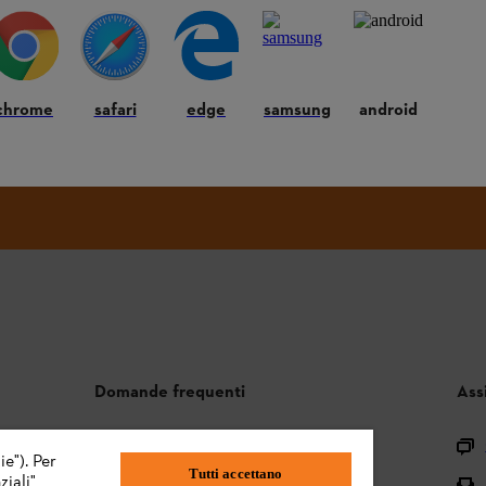
Iscriviti ora
chrome
safari
edge
samsung
android
#STIHL
Domande frequenti
Ass
Assortimento
ie"). Per
Tutti accettano
iali"
Batterie e attrezzi elettrici