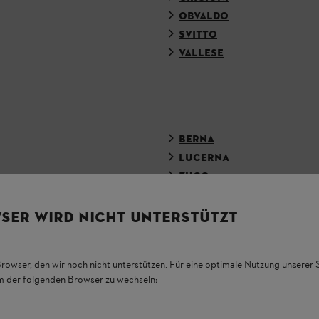
OBVALDO
SVITTO
VALLESE
BERNA
LUCERNA
A
ZUGO
SER WIRD NICHT UNTERSTÜTZT
N PERDETEVI NULLA CON LA NEWSLETTER STI
Browser, den wir noch nicht unterstützen. Für eine optimale Nutzung unserer
em der folgenden Browser zu wechseln:
INDIRIZZO E-MAIL