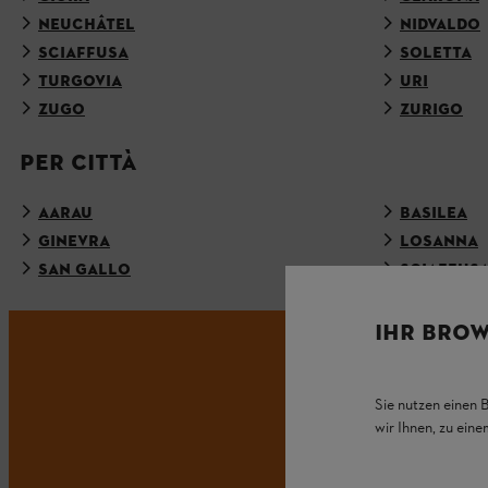
NEUCHÂTEL
NIDVALDO
SCIAFFUSA
SOLETTA
TURGOVIA
URI
ZUGO
ZURIGO
PER CITTÀ
AARAU
BASILEA
GINEVRA
LOSANNA
SAN GALLO
SCIAFFUS
IHR BROW
NO
Sie nutzen einen 
wir Ihnen, zu ein