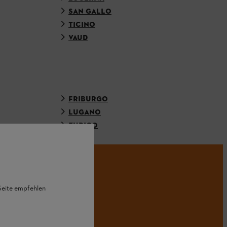
SAN GALLO
TICINO
VAUD
FRIBURGO
LUGANO
ZURIGO
HL.
 Seite empfehlen