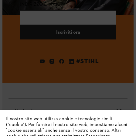
INDIRIZZO E-MAIL
Iscriviti ora
#STIHL
L'azienda
Il nostro sito web utilizza cookie e tecnologie simili
("cookie"). Per fornire il nostro sito web, impostiamo alcuni
"cookie essenziali" anche senza il vostro consenso. Altri