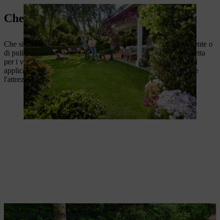
Che cosa state progettando?
Che si tratti di un prato perfetto, di segare e tagliare comodamente o
di pulire la casa e il giardino, STIHL vi offre la soluzione perfetta
per i vostri prossimi progetti. Vi basterà selezionare il settore di
applicazione qui sotto e confrontare i nostri prodotti per trovare
l'attrezzo STIHL giusto per voi!
Falciatura e rifinitura