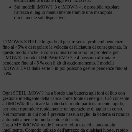
elettricamente tramite l'app MY iMOW®.
Sui modelli iMOW® 3 e iMOW® 4, è possibile regolare
l'altezza di taglio manualmente tramite una manopola
direttamente sul dispositivo.
L'iMOW® STIHL è in grado di gestire senza problemi pendenze
fino al 45% e di regolare la velocità di falciatura di conseguenza. In
questo modo anche le zone collinari non sono un problema per
l'iMOW®: i modelli iMOW® EVO 3 e 4 possono affrontare
pendenze fino al 45 % con il kit di aggiornamento. I modelli
iMOW® EVO dalla serie 5 in poi possono gestire pendenze fino al
55%.
Ogni STIHL iMOW® ha a bordo una batteria agli ioni di litio con
gestione intelligente della carica come fonte di energia. Ciò consente
all'iMOW® di caricare la batteria in modo particolarmente rapido,
per poter riprendere rapidamente un'operazione di taglio in corso.
Nei momenti in cui non è prevista nessun taglio, la batteria si ricarica
automaticamente in modo lento e delicato.
L'app MY iMOW® rende il vostro robot tosaerba ancora più
intelligente. Comodo utilizzo dell'attrezzo da qualsiasi luogo, rapido