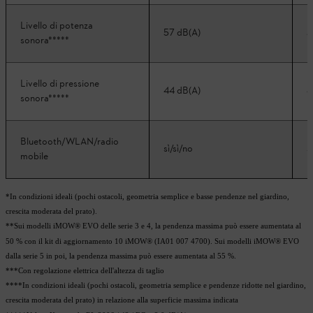
Livello di potenza
57 dB(A)
5
sonora*****
Livello di pressione
44 dB(A)
4
sonora*****
Bluetooth/WLAN/radio
sì/sì/no
s
mobile
*In condizioni ideali (pochi ostacoli, geometria semplice e basse pendenze nel giardino,
crescita moderata del prato).
**Sui modelli iMOW® EVO delle serie 3 e 4, la pendenza massima può essere aumentata al
50 % con il kit di aggiornamento 10 iMOW® (IA01 007 4700). Sui modelli iMOW® EVO
dalla serie 5 in poi, la pendenza massima può essere aumentata al 55 %.
***Con regolazione elettrica dell'altezza di taglio
****In condizioni ideali (pochi ostacoli, geometria semplice e pendenze ridotte nel giardino,
crescita moderata del prato) in relazione alla superficie massima indicata