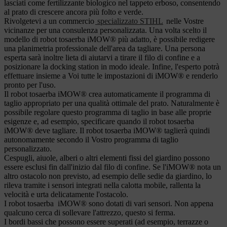
lasciati come fertilizzante biologico nel tappeto erboso, consentendo
al prato di crescere ancora più folto e verde.
Rivolgetevi a un commercio
specializzato STIHL
nelle Vostre
vicinanze per una consulenza personalizzata. Una volta scelto il
modello di robot tosaerba iMOW® più adatto, è possibile redigere
una planimetria professionale dell'area da tagliare. Una persona
esperta sarà inoltre lieta di aiutarvi a tirare il filo di confine e a
posizionare la docking station in modo ideale. Infine, l'esperto potrà
effettuare insieme a Voi tutte le impostazioni di iMOW® e renderlo
pronto per l'uso.
Il robot tosaerba iMOW® crea automaticamente il programma di
taglio appropriato per una qualità ottimale del prato. Naturalmente è
possibile regolare questo programma di taglio in base alle proprie
esigenze e, ad esempio, specificare quando il robot tosaerba
iMOW® deve tagliare. Il robot tosaerba iMOW® taglierà quindi
autonomamente secondo il Vostro programma di taglio
personalizzato.
Cespugli, aiuole, alberi o altri elementi fissi del giardino possono
essere esclusi fin dall'inizio dal filo di confine. Se l'iMOW® nota un
altro ostacolo non previsto, ad esempio delle sedie da giardino, lo
rileva tramite i sensori integrati nella calotta mobile, rallenta la
velocità e urta delicatamente l'ostacolo.
I robot tosaerba iMOW® sono dotati di vari sensori. Non appena
qualcuno cerca di sollevare l'attrezzo, questo si ferma.
I bordi bassi che possono essere superati (ad esempio, terrazze o