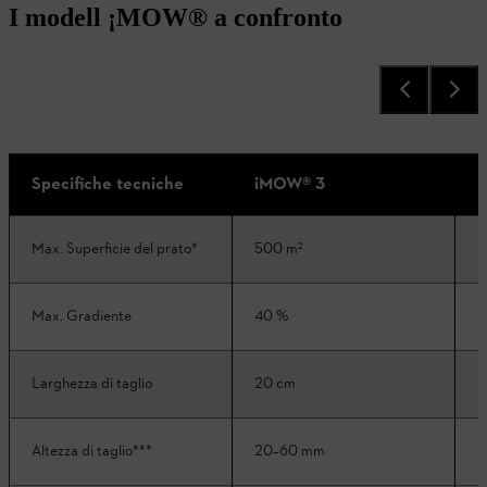
I modell ¡MOW® a confronto
Specifiche tecniche
iMOW® 3
Max. Superficie del prato*
500 m²
1
Max. Gradiente
40 %
4
Larghezza di taglio
20 cm
2
Altezza di taglio***
20–60 mm
2