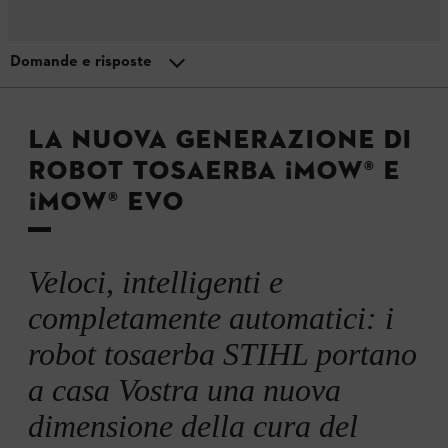
Domande e risposte
Menu
Tecnologia di robot tosaerba ¡MOW® di STIHL
Vantaggi della STIHL ¡MOW
LA NUOVA GENERAZIONE DI
ROBOT TOSAERBA ¡MOW® E
Installazione di STIHL iMOW®
¡MOW® EVO
Domande e risposte
Veloci, intelligenti e
completamente automatici: i
robot tosaerba STIHL portano
a casa Vostra una nuova
dimensione della cura del