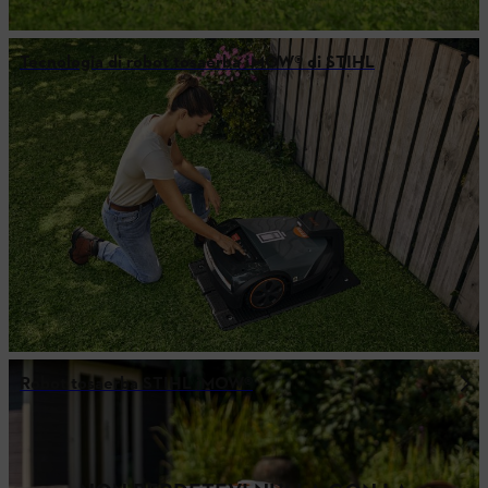
Tecnologia di robot tosaerba ¡MOW® di STIHL
Robot tosaerba STIHL iMOW®