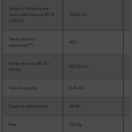
Tempo di falciatura per
carica della batteria (80 %
35/55 min
6
/ 100 %)
Tempo attivo (a
45 h
6
settimana)****
Tempo di carica (80 % /
85/135 min
8
100 %)
Velocità di guida
0,45 m/s
0
Capacità della batteria
45 Wh
9
Peso
10,0 kg
1