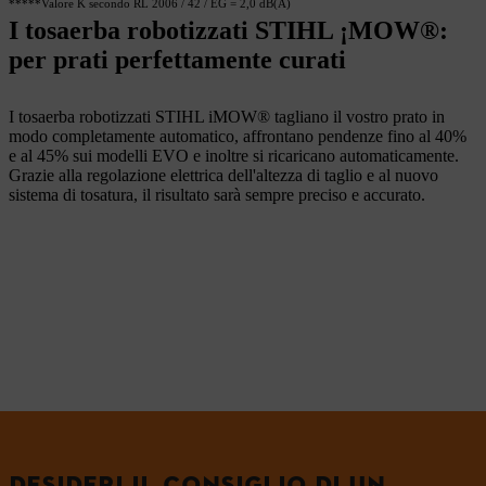
*****Valore K secondo RL 2006 / 42 / EG = 2,0 dB(A)
I tosaerba robotizzati STIHL ¡MOW®:
per prati perfettamente curati
I tosaerba robotizzati STIHL iMOW® tagliano il vostro prato in
modo completamente automatico, affrontano pendenze fino al 40%
e al 45% sui modelli EVO e inoltre si ricaricano automaticamente.
Grazie alla regolazione elettrica dell'altezza di taglio e al nuovo
sistema di tosatura, il risultato sarà sempre preciso e accurato.
DESIDERI IL CONSIGLIO DI UN