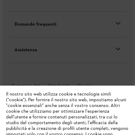
Domande frequenti
Assistenza
Protezione dati
Nota legale
Cookies
Il nostro sito web utilizza cookie e tecnologie simili
Informazioni legali
("cookie"). Per fornire il nostro sito web, impostiamo alcuni
"cookie essenziali" anche senza il vostro consenso. Altri
cookie che utilizziamo per ottimizzare l'esperienza
dell'utente e fornire contenuti personalizzati, tra cui lo
STIHL VERTRIEBS AG, 8617 Mönchaltorf
studio del comportamento degli utenti, l'efficacia della
pubblicità e la creazione di profili utente completi, vengono
impostati solo con il vostro consenso. I cookie sono