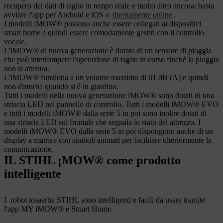
recupero dei dati di taglio in tempo reale e molto altro ancora: basta
avviare l'app per Android e iOS o
direttamente online
.
I modelli iMOW® possono anche essere collegati ai dispositivi
smart home e quindi essere comodamente gestiti con il controllo
vocale.
L'iMOW® di nuova generazione è dotato di un sensore di pioggia
che può interrompere l'operazione di taglio in corso finché la pioggia
non si attenua.
L'iMOW® funziona a un volume massimo di 61 dB (A) e quindi
non disturba quando si è in giardino.
Tutti i modelli della nuova generazione iMOW® sono dotati di una
striscia LED nel pannello di controllo. Tutti i modelli iMOW® EVO
e tutti i modelli iMOW® dalla serie 5 in poi sono inoltre dotati di
una striscia LED sul frontale che segnala lo stato del attrezzo. I
modelli iMOW® EVO dalla serie 5 in poi dispongono anche di un
display a matrice con simboli animati per facilitare ulteriormente la
comunicazione.
IL STIHL ¡MOW® come prodotto
intelligente
I robot tosaerba STIHL sono intelligenti e facili da usare tramite
l'app MY iMOW® e Smart Home.