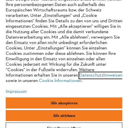
Ihre personenbezogenen Daten auch außerhalb des
E-Mail-Adresse
Europäischen Wirtschaftsraums bzw. der Schweiz
verarbeiten. Unter „Einstellungen" und „Cookie
Informationen“ finden Sie Details zu den von uns und Dritten
eingesetzten Cookies. Mit „Alle akzeptieren“ willigen Sie in
die Nutzung aller Cookies und die damit verbundene
Jetzt anmelden
IHR BROWSER WIRD NICHT
Datenverarbeitung ein. Mit „Alle ablehnen“, verweigern Sie
den Einsatz von allen nicht unbedingt erforderlichen
UNTERSTÜTZT
Cookies. Unter „Einstellungen“ können Sie einzelnen
Cookies zustimmen oder diese ablehnen. Sie können Ihre
Einwilligung in den Einsatz von einzelnen oder allen
#STIHL
Sie nutzen einen Browser, den wir noch nicht unterstützen. Für
Cookies jederzeit mit Wirkung für die Zukunft unter
eine optimale Nutzung unserer Seite empfehlen wir Ihnen, zu
“Cookies“ in der Fußzeile widerrufen. Weitere
Informationen erhalten Sie in unseren
einem der folgenden Browser zu wechseln:
Datenschutzhinweisen
sowie in unseren
Cookie Informationen
.
Impressum
Firefox
Chrome
Alle akzeptieren
Unternehmen
Safari
Edge
Alle ablehnen