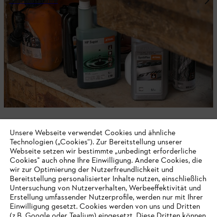
Betriebsstoffe
Unsere Webseite verwendet Cookies und ähnliche
Technologien („Cookies“). Zur Bereitstellung unserer
Persönliche Schutzausrüstung
Webseite setzen wir bestimmte „unbedingt erforderliche
Cookies" auch ohne Ihre Einwilligung. Andere Cookies, die
wir zur Optimierung der Nutzerfreundlichkeit und
Bereitstellung personalisierter Inhalte nutzen, einschließlich
Untersuchung von Nutzerverhalten, Werbeeffektivität und
Nichts mehr verpassen mit dem STIHL
Erstellung umfassender Nutzerprofile, werden nur mit Ihrer
Newsletter
Einwilligung gesetzt. Cookies werden von uns und Dritten
(z.B. Google oder Tealium) eingesetzt. Diese Dritten können