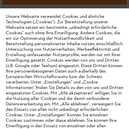
Unsere Webseite verwendet Cookies und ähnliche
Technologien („Cookies“). Zur Bereitstellung unserer
Webseite setzen wir bestimmte „unbedingt erforderliche
Unternehmen
Cookies" auch ohne Ihre Einwilligung. Andere Cookies, die
wir zur Optimierung der Nutzerfreundlichkeit und
Bereitstellung personalisierter Inhalte nutzen, einschließlich
Untersuchung von Nutzerverhalten, Werbeeffektivität und
Erstellung umfassender Nutzerprofile, werden nur mit Ihrer
Häufig gestellte Fragen
Einwilligung gesetzt. Cookies werden von uns und Dritten
(z.B. Google oder Tealium) eingesetzt. Diese Dritten können
Ihre personenbezogenen Daten auch außerhalb des
Europäischen Wirtschaftsraums bzw. der Schweiz
Support
verarbeiten. Unter „Einstellungen" und „Cookie
Informationen“ finden Sie Details zu den von uns und Dritten
eingesetzten Cookies. Mit „Alle akzeptieren“ willigen Sie in
die Nutzung aller Cookies und die damit verbundene
IHR BROWSER WIRD NICHT
Datenverarbeitung ein. Mit „Alle ablehnen“, verweigern Sie
den Einsatz von allen nicht unbedingt erforderlichen
UNTERSTÜTZT
Datenschutz
Impressum
Cookies
Cookies. Unter „Einstellungen“ können Sie einzelnen
Cookies zustimmen oder diese ablehnen. Sie können Ihre
Einwilligung in den Einsatz von einzelnen oder allen
Rechtliche Informationen