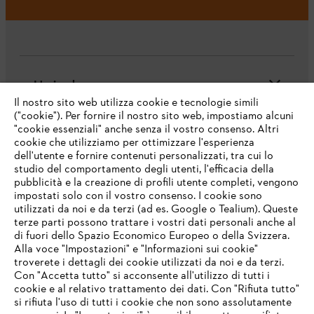
L'azienda
Il nostro sito web utilizza cookie e tecnologie simili
("cookie"). Per fornire il nostro sito web, impostiamo alcuni
"cookie essenziali" anche senza il vostro consenso. Altri
cookie che utilizziamo per ottimizzare l'esperienza
Domande frequenti
dell'utente e fornire contenuti personalizzati, tra cui lo
studio del comportamento degli utenti, l'efficacia della
pubblicità e la creazione di profili utente completi, vengono
impostati solo con il vostro consenso. I cookie sono
Assistenza
utilizzati da noi e da terzi (ad es. Google o Tealium). Queste
terze parti possono trattare i vostri dati personali anche al
IHR BROWSER WIRD NICHT
di fuori dello Spazio Economico Europeo o della Svizzera.
UNTERSTÜTZT
Alla voce "Impostazioni" e "Informazioni sui cookie"
troverete i dettagli dei cookie utilizzati da noi e da terzi.
Con "Accetta tutto" si acconsente all'utilizzo di tutti i
Protezione dati
Nota legale
Cookies
cookie e al relativo trattamento dei dati. Con "Rifiuta tutto"
Sie nutzen einen Browser, den wir noch nicht unterstützen. Für
si rifiuta l'uso di tutti i cookie che non sono assolutamente
eine optimale Nutzung unserer Seite empfehlen wir Ihnen, zu