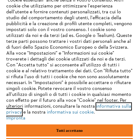
"cookie essenziali" anche senza il vostro consenso. Altri
cookie che utilizziamo per ottimizzare l'esperienza
Domande frequenti
dell'utente e fornire contenuti personalizzati, tra cui lo
studio del comportamento degli utenti, l'efficacia della
pubblicità e la creazione di profili utente completi, vengono
impostati solo con il vostro consenso. I cookie sono
Assistenza
utilizzati da noi e da terzi (ad es. Google o Tealium). Queste
terze parti possono trattare i vostri dati personali anche al
IHR BROWSER WIRD NICHT
di fuori dello Spazio Economico Europeo o della Svizzera.
UNTERSTÜTZT
Alla voce "Impostazioni" e "Informazioni sui cookie"
troverete i dettagli dei cookie utilizzati da noi e da terzi.
Con "Accetta tutto" si acconsente all'utilizzo di tutti i
Protezione dati
Nota legale
Cookies
cookie e al relativo trattamento dei dati. Con "Rifiuta tutto"
Sie nutzen einen Browser, den wir noch nicht unterstützen. Für
si rifiuta l'uso di tutti i cookie che non sono assolutamente
eine optimale Nutzung unserer Seite empfehlen wir Ihnen, zu
necessari. In "Impostazioni" è possibile accettare o rifiutare
einem der folgenden Browser zu wechseln:
Informazioni legali
singoli cookie. Potete revocare il vostro consenso
all'utilizzo di singoli o di tutti i cookie in qualsiasi momento
con effetto per il futuro alla voce "Cookie" nel footer. Per
STIHL VERTRIEBS AG, 8617 Mönchaltorf
ulteriori informazioni, consultare la nostra
informativa sulla
firefox
chrome
privacy
e la nostra
informativa sui cookie
.
Impronta
safari
edge
Tutti accettano