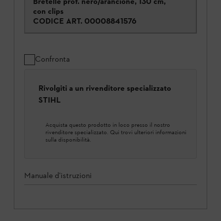
Bretelle prof. nero/arancione, 130 cm,
con clips
CODICE ART.
00008841576
Confronta
Rivolgiti a un rivenditore specializzato
STIHL
Acquista questo prodotto in loco presso il nostro
rivenditore specializzato. Qui trovi ulteriori informazioni
sulla disponibilità.
Manuale d'istruzioni