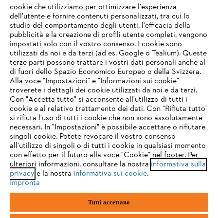
cookie che utilizziamo per ottimizzare l'esperienza
Domande frequenti
dell'utente e fornire contenuti personalizzati, tra cui lo
studio del comportamento degli utenti, l'efficacia della
pubblicità e la creazione di profili utente completi, vengono
impostati solo con il vostro consenso. I cookie sono
Assistenza
utilizzati da noi e da terzi (ad es. Google o Tealium). Queste
terze parti possono trattare i vostri dati personali anche al
IHR BROWSER WIRD NICHT
di fuori dello Spazio Economico Europeo o della Svizzera.
UNTERSTÜTZT
Alla voce "Impostazioni" e "Informazioni sui cookie"
troverete i dettagli dei cookie utilizzati da noi e da terzi.
Con "Accetta tutto" si acconsente all'utilizzo di tutti i
Protezione dati
Nota legale
Cookies
cookie e al relativo trattamento dei dati. Con "Rifiuta tutto"
Sie nutzen einen Browser, den wir noch nicht unterstützen. Für
si rifiuta l'uso di tutti i cookie che non sono assolutamente
eine optimale Nutzung unserer Seite empfehlen wir Ihnen, zu
necessari. In "Impostazioni" è possibile accettare o rifiutare
Informazioni legali
einem der folgenden Browser zu wechseln:
singoli cookie. Potete revocare il vostro consenso
all'utilizzo di singoli o di tutti i cookie in qualsiasi momento
con effetto per il futuro alla voce "Cookie" nel footer. Per
STIHL VERTRIEBS AG, 8617 Mönchaltorf
ulteriori informazioni, consultare la nostra
informativa sulla
firefox
chrome
privacy
e la nostra
informativa sui cookie
.
Impronta
safari
edge
Tutti accettano