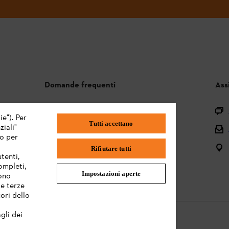
Domande frequenti
Ass
Assortimento
ie"). Per
Tutti accettano
iali"
Batterie e attrezzi elettrici
mo per
Istruzioni per l'uso
Rifiutare tutti
tenti,
completi,
Impostazioni aperte
sono
te terze
ori dello
gli dei