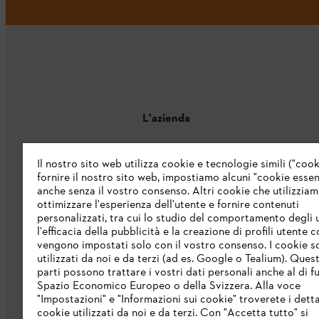
L'azienda
Chi siamo
Il nostro sito web utilizza cookie e tecnologie simili ("cook
fornire il nostro sito web, impostiamo alcuni "cookie essenz
Catalogo
anche senza il vostro consenso. Altri cookie che utilizzia
ottimizzare l'esperienza dell'utente e fornire contenuti
Informazioni per i fornitori
personalizzati, tra cui lo studio del comportamento degli u
Sistema di denuncia STIHL
l'efficacia della pubblicità e la creazione di profili utente 
vengono impostati solo con il vostro consenso. I cookie 
utilizzati da noi e da terzi (ad es. Google o Tealium). Ques
parti possono trattare i vostri dati personali anche al di fu
Spazio Economico Europeo o della Svizzera. Alla voce
"Impostazioni" e "Informazioni sui cookie" troverete i detta
cookie utilizzati da noi e da terzi. Con "Accetta tutto" si