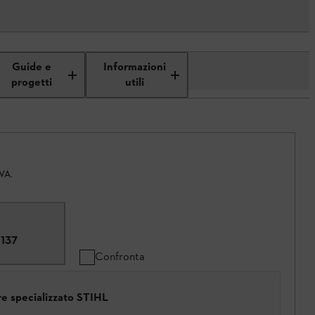
Guide e
Informazioni
progetti
utili
IVA.
137
Confronta
ore specializzato STIHL