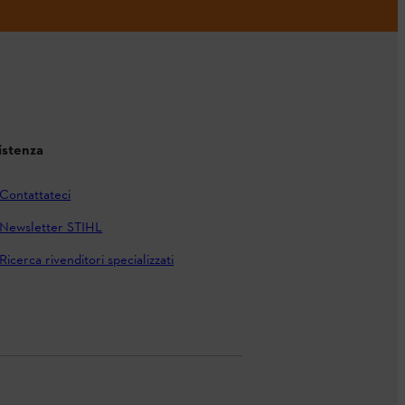
istenza
Contattateci
Newsletter STIHL
Ricerca rivenditori specializzati