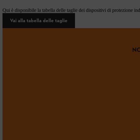
Qui è disponibile la tabella delle taglie dei dispositivi di protezione in
Vai alla tabella delle taglie
NO