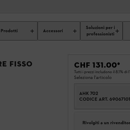
Soluzioni per i
Prodotti
Accessori
professionisti
e fisso
CHF 131.00
*
Tutti i prezzi includono il 8.1% di 
Seleziona l'articolo
AHK 702
CODICE ART.
69067101
Rivolgiti a un rivendit