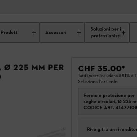
Soluzioni per i
Prodotti
Accessori
professionisti
 Ø 225 mm per
CHF 35.00
*
0
Tutti i prezzi includono il 8.1% di 
Seleziona l'articolo
Fermo e protezione per
seghe circolari, Ø 225 
CODICE ART.
4147710
Rivolgiti a un rivendit