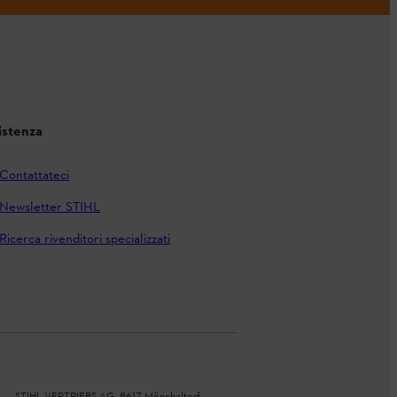
istenza
Contattateci
Newsletter STIHL
Ricerca rivenditori specializzati
STIHL VERTRIEBS AG, 8617 Mönchaltorf