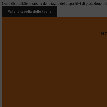
Qui è disponibile la tabella delle taglie dei dispositivi di protezione in
Vai alla tabella delle taglie
NO