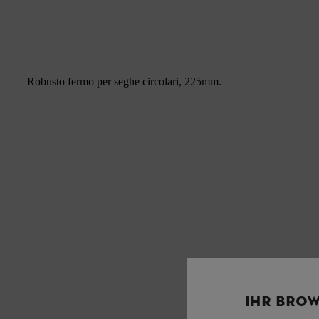
Robusto fermo per seghe circolari, 225mm.
IHR BROW