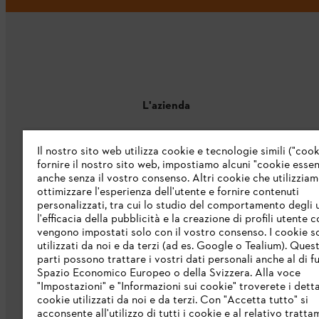
L'azienda
Chi siamo
Il nostro sito web utilizza cookie e tecnologie simili ("cook
fornire il nostro sito web, impostiamo alcuni "cookie essenz
Catalogo
anche senza il vostro consenso. Altri cookie che utilizzia
ottimizzare l'esperienza dell'utente e fornire contenuti
Informazioni per i fornitori
personalizzati, tra cui lo studio del comportamento degli u
Sistema di denuncia STIHL
l'efficacia della pubblicità e la creazione di profili utente 
vengono impostati solo con il vostro consenso. I cookie 
utilizzati da noi e da terzi (ad es. Google o Tealium). Ques
parti possono trattare i vostri dati personali anche al di fu
Spazio Economico Europeo o della Svizzera. Alla voce
"Impostazioni" e "Informazioni sui cookie" troverete i detta
cookie utilizzati da noi e da terzi. Con "Accetta tutto" si
acconsente all'utilizzo di tutti i cookie e al relativo tratt