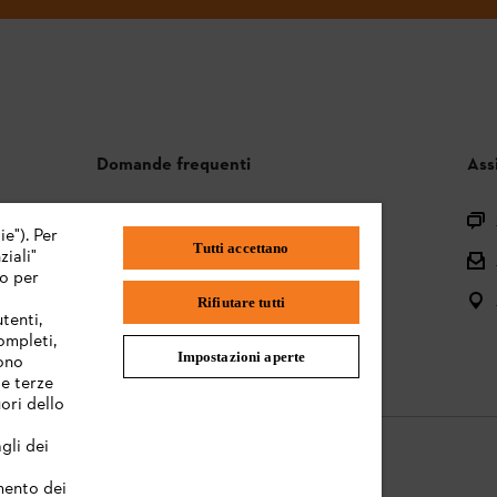
Domande frequenti
Ass
Assortimento
ie"). Per
Tutti accettano
iali"
Batterie e attrezzi elettrici
mo per
Istruzioni per l'uso
Rifiutare tutti
tenti,
completi,
Impostazioni aperte
sono
te terze
ori dello
gli dei
amento dei