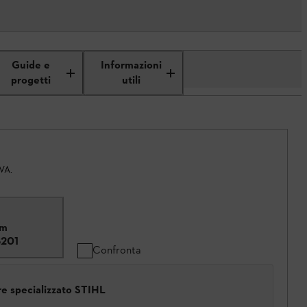
Guide e
Informazioni
progetti
utili
IVA.
mm
8201
Confronta
ore specializzato STIHL