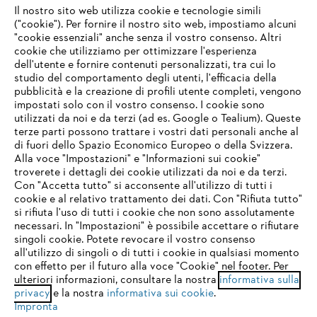
Il nostro sito web utilizza cookie e tecnologie simili
("cookie"). Per fornire il nostro sito web, impostiamo alcuni
"cookie essenziali" anche senza il vostro consenso. Altri
cookie che utilizziamo per ottimizzare l'esperienza
Domande frequenti
dell'utente e fornire contenuti personalizzati, tra cui lo
studio del comportamento degli utenti, l'efficacia della
pubblicità e la creazione di profili utente completi, vengono
impostati solo con il vostro consenso. I cookie sono
Assistenza
utilizzati da noi e da terzi (ad es. Google o Tealium). Queste
terze parti possono trattare i vostri dati personali anche al
IHR BROWSER WIRD NICHT
di fuori dello Spazio Economico Europeo o della Svizzera.
UNTERSTÜTZT
Alla voce "Impostazioni" e "Informazioni sui cookie"
troverete i dettagli dei cookie utilizzati da noi e da terzi.
Con "Accetta tutto" si acconsente all'utilizzo di tutti i
Protezione dati
Nota legale
Cookies
cookie e al relativo trattamento dei dati. Con "Rifiuta tutto"
Sie nutzen einen Browser, den wir noch nicht unterstützen. Für
si rifiuta l'uso di tutti i cookie che non sono assolutamente
eine optimale Nutzung unserer Seite empfehlen wir Ihnen, zu
necessari. In "Impostazioni" è possibile accettare o rifiutare
Informazioni legali
einem der folgenden Browser zu wechseln:
singoli cookie. Potete revocare il vostro consenso
all'utilizzo di singoli o di tutti i cookie in qualsiasi momento
con effetto per il futuro alla voce "Cookie" nel footer. Per
STIHL VERTRIEBS AG, 8617 Mönchaltorf
ulteriori informazioni, consultare la nostra
informativa sulla
firefox
chrome
privacy
e la nostra
informativa sui cookie
.
Impronta