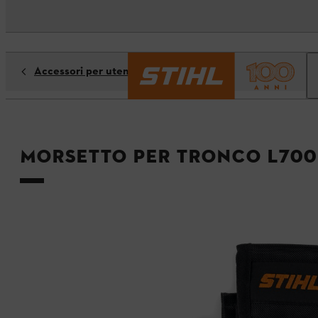
Accessori per utensili di taglio
Morsetto per tronco L700