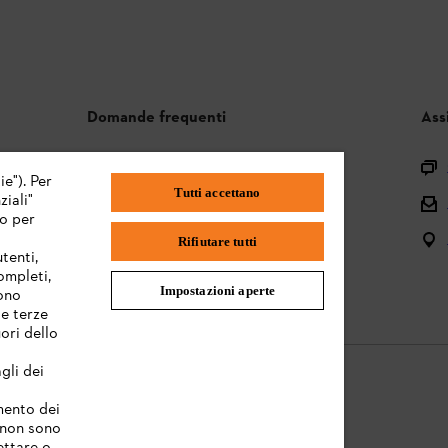
Domande frequenti
Ass
Assortimento
ie"). Per
Tutti accettano
iali"
Batterie e attrezzi elettrici
mo per
Istruzioni per l'uso
Rifiutare tutti
tenti,
completi,
Impostazioni aperte
sono
te terze
ori dello
gli dei
amento dei
e non sono
Informazioni legali