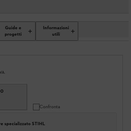
Guide e
Informazioni
progetti
utili
IVA.
60
Confronta
ore specializzato STIHL