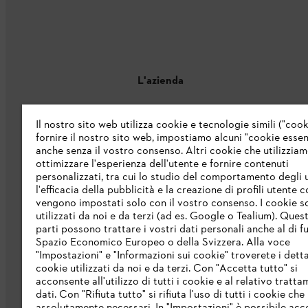
L'azienda
Chi siamo
Il nostro sito web utilizza cookie e tecnologie simili ("cook
fornire il nostro sito web, impostiamo alcuni "cookie essenz
Catalogo
anche senza il vostro consenso. Altri cookie che utilizzia
ottimizzare l'esperienza dell'utente e fornire contenuti
Informazioni per i fornitori
personalizzati, tra cui lo studio del comportamento degli u
Sistema di denuncia STIHL
l'efficacia della pubblicità e la creazione di profili utente 
vengono impostati solo con il vostro consenso. I cookie 
utilizzati da noi e da terzi (ad es. Google o Tealium). Ques
parti possono trattare i vostri dati personali anche al di fu
Spazio Economico Europeo o della Svizzera. Alla voce
"Impostazioni" e "Informazioni sui cookie" troverete i detta
cookie utilizzati da noi e da terzi. Con "Accetta tutto" si
acconsente all'utilizzo di tutti i cookie e al relativo tratt
dati. Con "Rifiuta tutto" si rifiuta l'uso di tutti i cookie ch
Protezione dati
Nota legale
Cookies