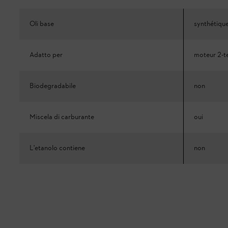
Oli base
synthétiqu
Adatto per
moteur 2-
Biodegradabile
non
Miscela di carburante
oui
L'etanolo contiene
non