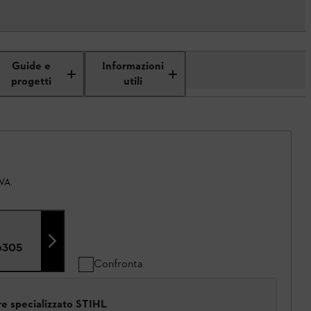
Guide e
Informazioni
progetti
utili
IVA.
6305
Confronta
ore specializzato STIHL