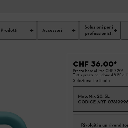
Soluzioni per i
Prodotti
Accessori
professionisti
CHF 36.00
*
Prezzo base al litro
CHF 7.20
*
Tutti i prezzi includono il 8.1% di 
Seleziona l'articolo
MotoMix 20, 5L
CODICE ART.
0781999
Rivolgiti a un rivendit