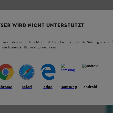
SER WIRD NICHT UNTERSTÜTZT
tempi STIHL. Motori con una quota del 10 % di
Browser, den wir noch nicht unterstützen. Für eine optimale Nutzung unserer
data miscela di carburante STIHL MotoMix,
em der folgenden Browser zu wechseln:
tà di avviamento a freddo, la massima
mento di marcia degli attrezzi con motore a
etto al classico STIHL MotoMix. Con olio
otore e massima pulizia, completamente
contiene etanolo, praticamente non contiene olefi
tanica di MotoMix 20 è composta da almeno il
chrome
safari
edge
samsung
android