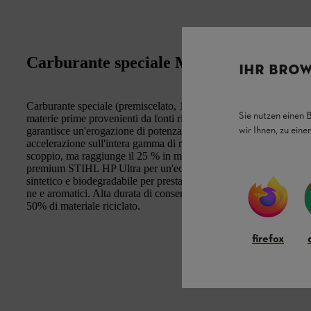
Carburante speciale MotoMix 20
IHR BROW
Carburante speciale (premiscelato, 1:50) per tutti i motori a 2 
Sie nutzen einen 
materie prime provenienti da fonti rigenerative. Come la collau
wir Ihnen, zu ein
garantisce un'erogazione di potenza ottimale, le migliori proprie
accelerazione sull'intera gamma di regimi e un perfetto comporta
scoppio, ma raggiunge il 25 % in meno di emissioni di CO2 risp
premium STIHL HP Ultra per un'eccellente lubrifi cazione del m
sintetico e biodegradabile per prestazioni e durata ottimali. Non 
ne e aromatici. Alta durata di conservazione fi no a 5 anni. La 
50% di materiale riciclato.
firefox