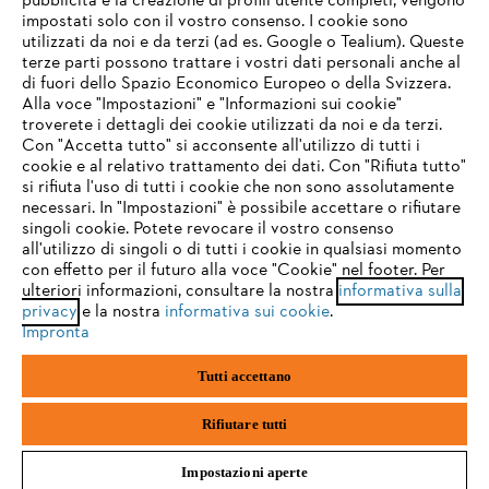
pubblicità e la creazione di profili utente completi, vengono
impostati solo con il vostro consenso. I cookie sono
Assistenza
utilizzati da noi e da terzi (ad es. Google o Tealium). Queste
terze parti possono trattare i vostri dati personali anche al
IHR BROWSER WIRD NICHT
di fuori dello Spazio Economico Europeo o della Svizzera.
UNTERSTÜTZT
Alla voce "Impostazioni" e "Informazioni sui cookie"
troverete i dettagli dei cookie utilizzati da noi e da terzi.
Con "Accetta tutto" si acconsente all'utilizzo di tutti i
Protezione dati
Nota legale
Cookies
cookie e al relativo trattamento dei dati. Con "Rifiuta tutto"
Sie nutzen einen Browser, den wir noch nicht unterstützen. Für
si rifiuta l'uso di tutti i cookie che non sono assolutamente
eine optimale Nutzung unserer Seite empfehlen wir Ihnen, zu
necessari. In "Impostazioni" è possibile accettare o rifiutare
Informazioni legali
einem der folgenden Browser zu wechseln:
singoli cookie. Potete revocare il vostro consenso
all'utilizzo di singoli o di tutti i cookie in qualsiasi momento
con effetto per il futuro alla voce "Cookie" nel footer. Per
STIHL VERTRIEBS AG, 8617 Mönchaltorf
ulteriori informazioni, consultare la nostra
informativa sulla
firefox
chrome
privacy
e la nostra
informativa sui cookie
.
Impronta
safari
edge
Tutti accettano
samsung
android
Rifiutare tutti
Impostazioni aperte