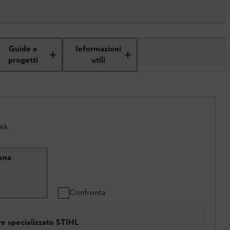
Guide e
Informazioni
progetti
utili
IVA.
ena
Confronta
ore specializzato STIHL