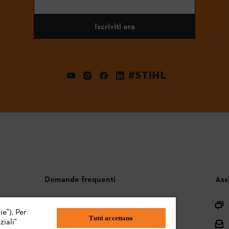
Iscriviti ora
#STIHL
Domande frequenti
Ass
Assortimento
ie"). Per
Tutti accettano
iali"
Batterie e attrezzi elettrici