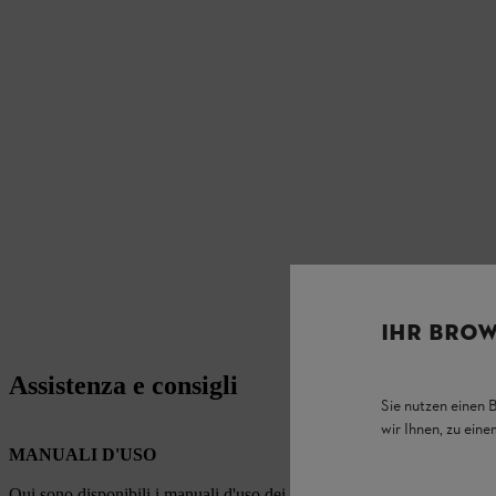
IHR BROW
Assistenza e consigli
Sie nutzen einen 
wir Ihnen, zu ein
MANUALI D'USO
Qui sono disponibili i manuali d'uso dei prodotti STIHL.