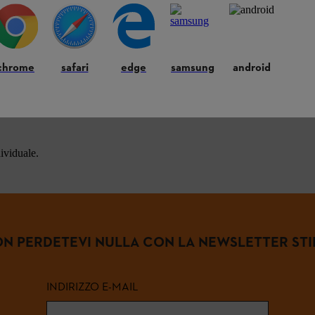
chrome
safari
edge
samsung
android
 frequenti.
enti
dividuale.
N PERDETEVI NULLA CON LA NEWSLETTER STI
INDIRIZZO E-MAIL