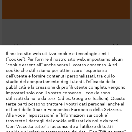
L'azienda
Il nostro sito web utilizza cookie e tecnologie simili
("cookie"). Per fornire il nostro sito web, impostiamo alcuni
"cookie essenziali" anche senza il vostro consenso. Altri
cookie che utilizziamo per ottimizzare l'esperienza
Domande frequenti
dell'utente e fornire contenuti personalizzati, tra cui lo
studio del comportamento degli utenti, l'efficacia della
pubblicità e la creazione di profili utente completi, vengono
impostati solo con il vostro consenso. I cookie sono
Assistenza
utilizzati da noi e da terzi (ad es. Google o Tealium). Queste
terze parti possono trattare i vostri dati personali anche al
IHR BROWSER WIRD NICHT
di fuori dello Spazio Economico Europeo o della Svizzera.
UNTERSTÜTZT
Alla voce "Impostazioni" e "Informazioni sui cookie"
troverete i dettagli dei cookie utilizzati da noi e da terzi.
Con "Accetta tutto" si acconsente all'utilizzo di tutti i
Protezione dati
Nota legale
Cookies