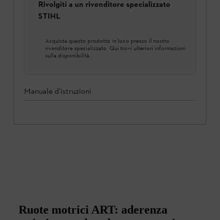
Rivolgiti a un rivenditore specializzato
STIHL
Acquista questo prodotto in loco presso il nostro
rivenditore specializzato. Qui trovi ulteriori informazioni
sulla disponibilità.
Manuale d'istruzioni
Ruote motrici ART: aderenza